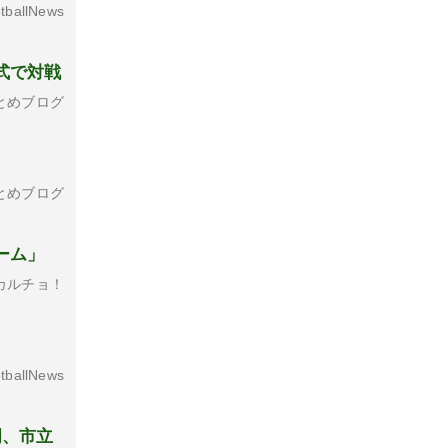
tballNews
式で対戦
とめブログ
とめブログ
ーム」
カルチョ！
tballNews
岡、市立