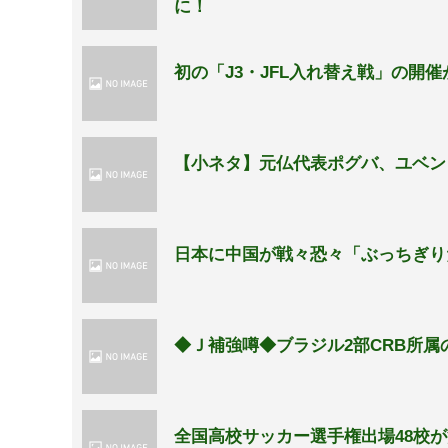
に！
初の「J3・JFL入れ替え戦」の開
【小ネタ】元仏代表ポグバ、ユベン
日本に中国が戦々恐々「ぶっちぎり
◆Ｊ補強噂◆ブラジル2部CRB所
全国高校サッカー選手権出場48校が