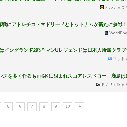
カルチョま
奪戦にアトレチコ・マドリードとトットナムが新たに参戦！
WorldFoo
はイングランド2部？マンUレジェンドは日本人所属クラブ
フット
ャンスを多く作るも両GKに阻まれスコアレスドロー 鹿島は
ドメサカ板ま
5
6
7
8
9
10