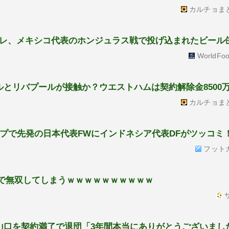
カルチョま
レ、メキシコ代表のホンジュラス戦で投げ込まれたビール
WorldFoo
ルとリバプールが接触か？ウエストハムは契約解除金8500
カルチョま
ップで先発の日本代表FWにインドネシア代表DFがツッコミ
フット
戦で無双してしまうｗｗｗｗｗｗｗｗｗｗ
サ
2山口を契約満了で退団「3年間本当にありがとうございまし