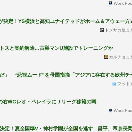
WorldFoo
催が決定！YS横浜と高知ユナイテッドがホーム＆アウェー方
ドメサカ板ま
トスと契約解除…古巣マンU施設でトレーニングか
カルチョま
だ」 “悲観ムード”を母国指摘「アジアに存在する欧州チ
フット
属の右WGレオ・ペレイラにＪリーグ移籍の噂
WorldFoo
決定！夏全国準V・神村学園が全国を逃す...昌平、帝京長