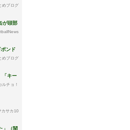
とめブログ
缶が頭部
tballNews
万ポンド
とめブログ
！「キー
カルチョ！
カサカ10
た」（関