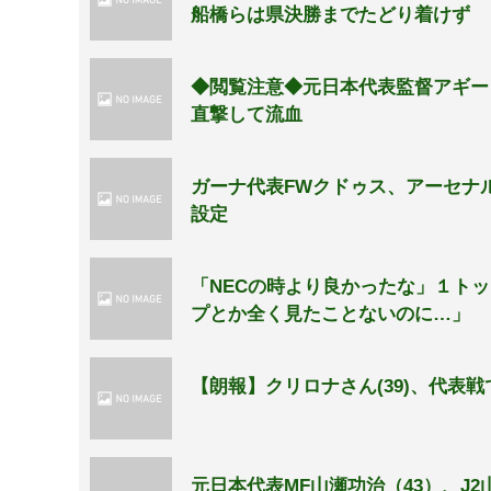
船橋らは県決勝までたどり着けず
◆閲覧注意◆元日本代表監督アギー
直撃して流血
ガーナ代表FWクドゥス、アーセナ
設定
「NECの時より良かったな」１ト
プとか全く見たことないのに…」
【朗報】クリロナさん(39)、代表
元日本代表MF山瀬功治（43）、J