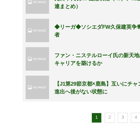
連まとめ）
◆リーガ◆ソシエダFW久保建英争
者
ファン・ニステルローイ氏の新天地
キャリアを築けるか
【J1第29節京都×鹿島】互いにチ
進出へ後がない状態に
1
2
3
4