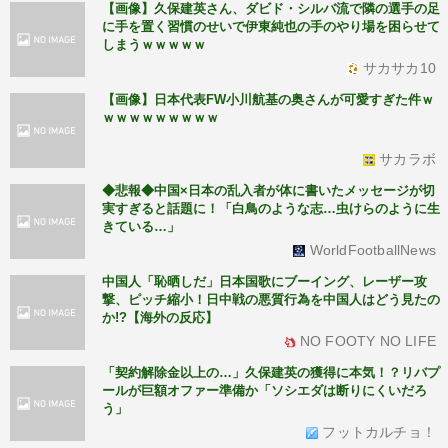
【画像】久保建英さん、ダビド・シルバ流で隣の選手の足
に手を置く習慣のせいで伊東純也の手のやり場を困らせて
しまうｗｗｗｗｗ
サカサカ10
【画像】日本代表FW小川航基の奥さんが可愛すぎた件ｗ
ｗｗｗｗｗｗｗｗｗ
サカラボ
◆悲報◆中国×日本の乱入者が体に書いたメッセージが切
実すぎると話題に！「白鳥のような志…虫けらのように生
きている…」
WorldFootballNews
中国人「恥晒しだ」日本国歌にブーイング、レーザー攻
撃、ピッチ縮小！日中戦の悪質行為を中国人はどう見たの
か!?【海外の反応】
NO FOOTY NO LIFE
「契約解除金以上の…」久保建英の獲得に本気！？リバプ
ールが巨額オファー準備か「ソシエダは断りにくいだろ
う」
フットカルチョ！