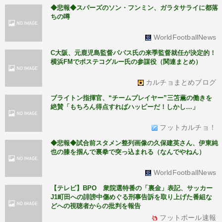
◆悲報◆スパーズのソン・フンミン、ガラタサライに都落
ちの噂
WorldFootballNews
C大阪、元鹿児島監督パパス氏の来季監督就任が決定的！
横浜FMでポステコグルー氏の参謀役（関連まとめ）
カルチョまとめブログ
ブライトン指揮官、“チームプレイヤー”三笘薫の働きを
絶賛「もちろん得点すればハッピーだ！しかし…」
フットカルチョ！
◆悲報◆試合前スタメン整列画像の久保建英さん、伊東純
也の膝を掴んで裏拳で突っ込まれる（なんでやねん）
WorldFootballNews
【テレビ】BPO 衆院選特番の「裏金」表記、サッカー
J1町田への誹謗中傷めぐる刑事告訴を取り上げた番組な
どへの視聴者からの批判を報告
フットボール速報