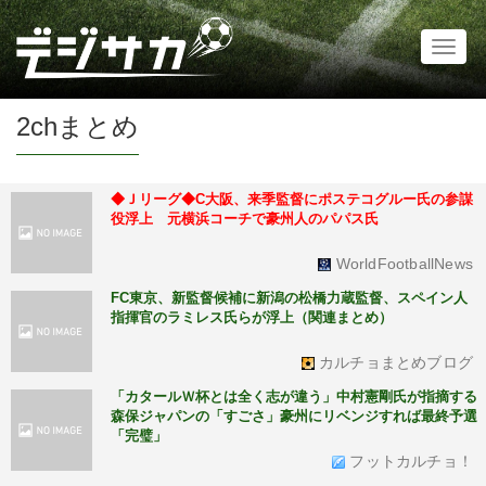
Toggl
naviga
2chまとめ
◆Ｊリーグ◆C大阪、来季監督にポステコグルー氏の参謀
役浮上 元横浜コーチで豪州人のパパス氏
WorldFootballNews
FC東京、新監督候補に新潟の松橋力蔵監督、スペイン人
指揮官のラミレス氏らが浮上（関連まとめ）
カルチョまとめブログ
「カタールＷ杯とは全く志が違う」中村憲剛氏が指摘する
森保ジャパンの「すごさ」豪州にリベンジすれば最終予選
「完璧」
フットカルチョ！