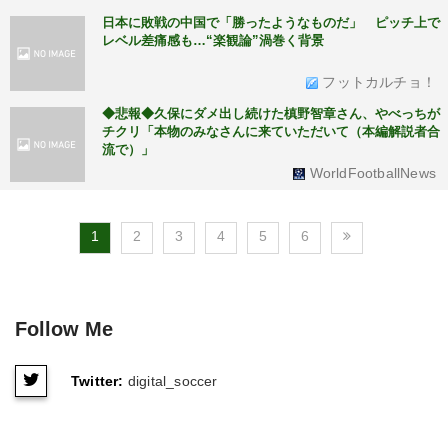
日本に敗戦の中国で「勝ったようなものだ」 ピッチ上で
レベル差痛感も…“楽観論”渦巻く背景
フットカルチョ！
◆悲報◆久保にダメ出し続けた槙野智章さん、やべっちが
チクリ「本物のみなさんに来ていただいて（本編解説者合
流で）」
WorldFootballNews
1
2
3
4
5
6
Follow Me
Twitter:
digital_soccer