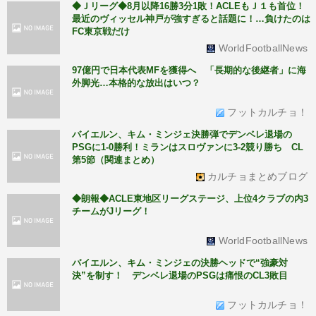
◆Ｊリーグ◆8月以降16勝3分1敗！ACLEもＪ１も首位！
最近のヴィッセル神戸が強すぎると話題に！…負けたのは
FC東京戦だけ
WorldFootballNews
97億円で日本代表MFを獲得へ 「長期的な後継者」に海
外脚光…本格的な放出はいつ？
フットカルチョ！
バイエルン、キム・ミンジェ決勝弾でデンベレ退場の
PSGに1-0勝利！ミランはスロヴァンに3-2競り勝ち CL
第5節（関連まとめ）
カルチョまとめブログ
◆朗報◆ACLE東地区リーグステージ、上位4クラブの内3
チームがJリーグ！
WorldFootballNews
バイエルン、キム・ミンジェの決勝ヘッドで“強豪対
決”を制す！ デンベレ退場のPSGは痛恨のCL3敗目
フットカルチョ！