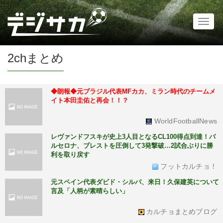
Toggl
naviga
2chまとめ
◆朗報◆元ブラジル代表MFカカ、ミラン時代のチームメ
イト本田圭佑と再会！！？
WorldFootballNews
レヴァンドフスキが史上3人目となるCL100得点到達！バ
ルセロナ、ブレストを圧倒して3発撃破…2試合ぶりに勝
利を取り戻す
フットカルチョ！
元スペイン代表ダビド・シルバ、来日！久保建英について
言及「人柄が素晴らしい」
カルチョまとめブログ