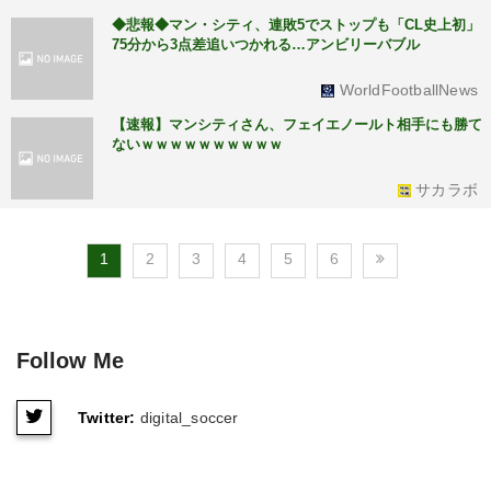
◆悲報◆マン・シティ、連敗5でストップも「CL史上初」
75分から3点差追いつかれる…アンビリーバブル
WorldFootballNews
【速報】マンシティさん、フェイエノールト相手にも勝て
ないｗｗｗｗｗｗｗｗｗｗ
サカラボ
1
2
3
4
5
6
Follow Me
Twitter:
digital_soccer