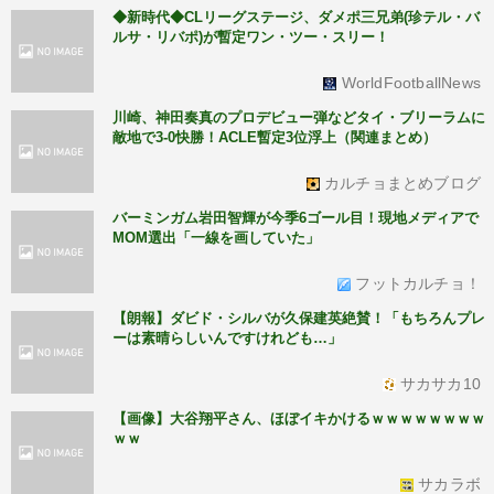
◆新時代◆CLリーグステージ、ダメポ三兄弟(珍テル・バ
ルサ・リバポ)が暫定ワン・ツー・スリー！
WorldFootballNews
川崎、神田奏真のプロデビュー弾などタイ・ブリーラムに
敵地で3-0快勝！ACLE暫定3位浮上（関連まとめ）
カルチョまとめブログ
バーミンガム岩田智輝が今季6ゴール目！現地メディアで
MOM選出「一線を画していた」
フットカルチョ！
【朗報】ダビド・シルバが久保建英絶賛！「もちろんプレ
ーは素晴らしいんですけれども…」
サカサカ10
【画像】大谷翔平さん、ほぼイキかけるｗｗｗｗｗｗｗｗ
ｗｗ
サカラボ