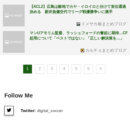
【ACL2】広島は敵地でカヤ・イロイロと分けて首位通過
決める 新井負傷交代でリーグ戦優勝争いに痛手
ドメサカ板まとめブログ
マンUアモリム監督、ラッシュフォードの奮起に期待…CF
起用について「ベストではない」「正しい解決策を…」
カルチョまとめブログ
1
2
3
4
5
6
Follow Me
Twitter:
digital_soccer