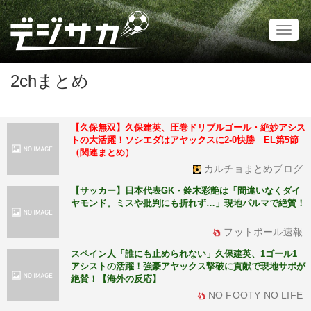
Toggl
naviga
2chまとめ
【久保無双】久保建英、圧巻ドリブルゴール・絶妙アシス
トの大活躍！ソシエダはアヤックスに2-0快勝 EL第5節
（関連まとめ）
カルチョまとめブログ
【サッカー】日本代表GK・鈴木彩艶は「間違いなくダイ
ヤモンド。ミスや批判にも折れず…」現地パルマで絶賛！
フットボール速報
スペイン人「誰にも止められない」久保建英、1ゴール1
アシストの活躍！強豪アヤックス撃破に貢献で現地サポが
絶賛！【海外の反応】
NO FOOTY NO LIFE