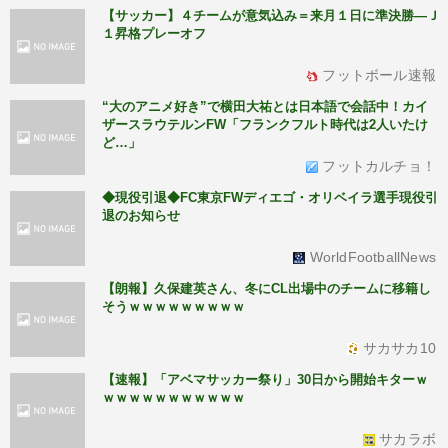
【サッカー】４チームが意気込み＝来月１日に準決勝―Ｊ
１昇格プレーオフ
フットボール速報
“大のアニメ好き”で横田大祐とは日本語で会話中！カイ
ザースラウテルンFW「フランクフルト時代は2人いたけ
ど…」
フットカルチョ！
◆現役引退◆FC東京FWディエゴ・オリベイラ選手現役引
退のお知らせ
WorldFootballNews
【朗報】久保建英さん、冬にCL出場中のチームに移籍し
そうｗｗｗｗｗｗｗｗｗ
サカサカ10
【速報】「アベマサッカー祭り」30日から開始キターｗ
ｗｗｗｗｗｗｗｗｗｗｗ
サカラボ