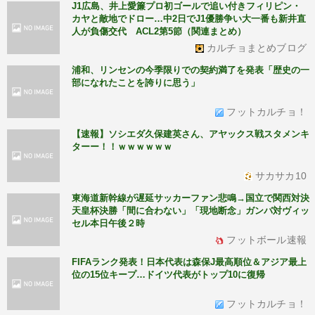
J1広島、井上愛簾プロ初ゴールで追い付きフィリピン・
カヤと敵地でドロー…中2日でJ1優勝争い大一番も新井直
人が負傷交代 ACL2第5節（関連まとめ）
カルチョまとめブログ
浦和、リンセンの今季限りでの契約満了を発表「歴史の一
部になれたことを誇りに思う」
フットカルチョ！
【速報】ソシエダ久保建英さん、アヤックス戦スタメンキ
ターー！！ｗｗｗｗｗｗ
サカサカ10
東海道新幹線が遅延サッカーファン悲鳴→国立で関西対決
天皇杯決勝「間に合わない」「現地断念」ガンバ対ヴィッ
セル本日午後２時
フットボール速報
FIFAランク発表！日本代表は森保J最高順位＆アジア最上
位の15位キープ…ドイツ代表がトップ10に復帰
フットカルチョ！