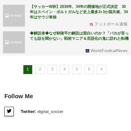
【サッカーW杯】2030年、34年の開催地が正式決定 30
年はスペイン・ポルトガルなど史上最多3+3か国共催、34
年はサウジ単独
フットボール速報
◆解説者◆なぜ林陵平の解説は面白いのか？「バカが言っ
ても話を聞かない」戦術マニア＆言語化の鬼に訪れた転機
WorldFootballNews
1
2
3
4
5
6
Follow Me
Twitter:
digital_soccer