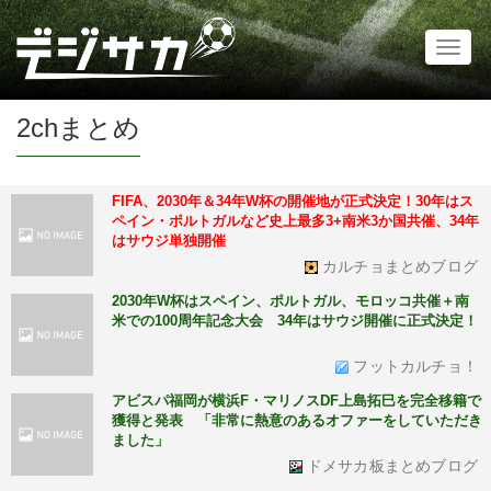
Toggl
naviga
2chまとめ
FIFA、2030年＆34年W杯の開催地が正式決定！30年はス
ペイン・ポルトガルなど史上最多3+南米3か国共催、34年
はサウジ単独開催
カルチョまとめブログ
2030年W杯はスペイン、ポルトガル、モロッコ共催＋南
米での100周年記念大会 34年はサウジ開催に正式決定！
フットカルチョ！
アビスパ福岡が横浜F・マリノスDF上島拓巳を完全移籍で
獲得と発表 「非常に熱意のあるオファーをしていただき
ました」
ドメサカ板まとめブログ