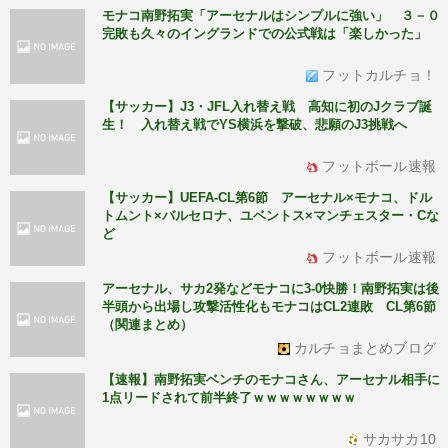
モナコ南野拓実「アーセナルはシンプルに強い」 ３－０
完敗も久々のイングランドでの公式戦は「楽しかった」
フットカルチョ！
【サッカー】J3・JFL入れ替え戦 高知に初のJクラブ誕
生！ 入れ替え戦でYS横浜を撃破、悲願のJ3挑戦へ
フットボール速報
【サッカー】UEFA-CL第6節 アーセナル×モナコ、ドル
トムント×バルセロナ、ユベントス×マンチェスター・Cな
ど
フットボール速報
アーセナル、サカ2発などモナコに3-0快勝！南野拓実は後
半頭から出場し攻撃活性化もモナコはCL2連敗 CL第6節
（関連まとめ）
カルチョまとめブログ
【速報】南野拓実ベンチのモナコさん、アーセナル相手に
1点リードされて前半終了ｗｗｗｗｗｗｗｗ
サカサカ10