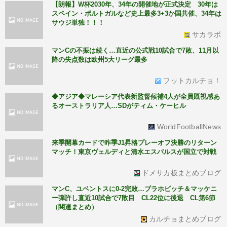
【朗報】W杯2030年、34年の開催地が正式決定 30年は
スペイン・ポルトガルなど史上最多3+3か国共催、34年は
サウジ単独！！！
サカラボ
マンCの不振は続く…直近の公式戦10試合で7敗、11月以
降の失点数は欧州5大リーグ最多
フットカルチョ！
◆アジア◆マレーシア代表新監督候補4人が全員既視感あ
るオーストラリア人…SDがティム・ケーヒル
WorldFootballNews
来季開幕カードで昨季J1昇格プレーオフ決勝のリターン
マッチ！東京ヴェルディと清水エスパルスが国立で対戦
ドメサカ板まとめブログ
マンC、ユベントスに0-2完敗…ブラホビッチ＆マッケニ
ー弾許し直近10試合で7敗目 CL22位に後退 CL第6節
（関連まとめ）
カルチョまとめブログ