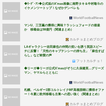
◆ﾘｰｸﾞ･ｱﾝ◆公式垢のX'mas画像に南野タキ＆中村敬斗の
イケメンツートップ！なぜかデンベレも
WorldFootballNews
マンU、三笘薫の獲得に興味？ラッシュフォードの後釜
か 移籍金は98億円（関連まとめ）
カルチョまとめブログ
LAギャラクシー吉田麻也の仲間の笑いを誘う英語スピー
チに反響！「天性のキャプテンシーの持ち主」「麻也すば
らし」など称賛の声
フットカルチョ！
◆リーガ◆リーガ公式X'masがぞうに久保建英…グリーズ
マン、ヤマルらとともに
WorldFootballNews
札幌、ベルギー1部コルトレイクMF高嶺朋樹に獲得オファ
ー！今夏に欧州移籍も古巣への思い強く（関連まとめ）
カルチョまとめブログ