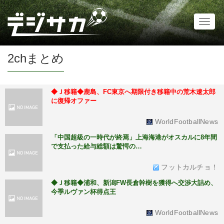
Toggl
naviga
2chまとめ
◆Ｊ移籍◆鹿島、FC東京へ期限付き移籍中の荒木遼太郎
に復帰オファー
WorldFootballNews
「中国超級の一時代が終焉」上海海港がオスカルに8年間
で支払った給与総額は驚愕の…
フットカルチョ！
◆Ｊ移籍◆浦和、新潟FW長倉幹樹を獲得へ交渉大詰め、
今季ルヴァン杯得点王
WorldFootballNews