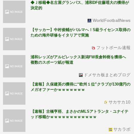
◆Ｊ移籍◆名古屋グランパス、浦和DF佐藤瑶大の獲得が
決定的
WorldFootballNews
【サッカー】中村俊輔がパルマへ！S級ライセンス取得の
ための海外研修をイタリアで実施
フットボール速報
浦和レッズがアルビレックス新潟FW長倉幹樹を獲得へ
複数のスポーツ紙が報道
ドメサカ板まとめブログ
【速報】久保建英の獲得に“欧州１位”クラブが130億円の
メガオファーかｗｗｗｗｗｗｗ
サカサカ10
【速報】古橋亨梧、まさかのMLSアトランタ・ユナイテ
ッド移籍かｗｗｗｗｗｗｗｗｗｗｗｗ
サカラボ