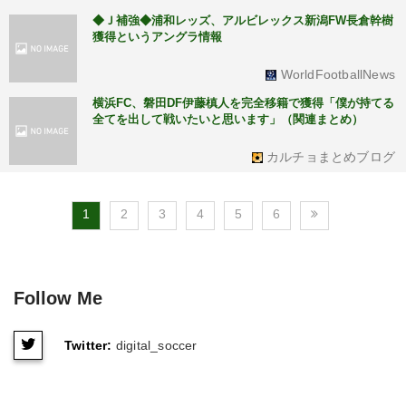
◆Ｊ補強◆浦和レッズ、アルビレックス新潟FW長倉幹樹
獲得というアングラ情報
WorldFootballNews
横浜FC、磐田DF伊藤槙人を完全移籍で獲得「僕が持てる
全てを出して戦いたいと思います」（関連まとめ）
カルチョまとめブログ
1
2
3
4
5
6
Follow Me
Twitter:
digital_soccer