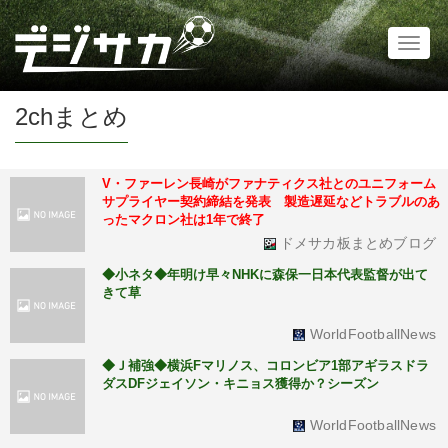
Toggl
naviga
2chまとめ
V・ファーレン長崎がファナティクス社とのユニフォーム
サプライヤー契約締結を発表 製造遅延などトラブルのあ
ったマクロン社は1年で終了
ドメサカ板まとめブログ
◆小ネタ◆年明け早々NHKに森保一日本代表監督が出て
きて草
WorldFootballNews
◆Ｊ補強◆横浜Fマリノス、コロンビア1部アギラスドラ
ダスDFジェイソン・キニョス獲得か？シーズン
WorldFootballNews