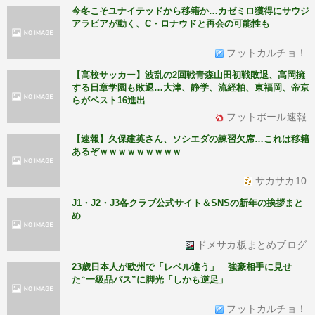
今冬こそユナイテッドから移籍か…カゼミロ獲得にサウジ
アラビアが動く、C・ロナウドと再会の可能性も
フットカルチョ！
【高校サッカー】波乱の2回戦青森山田初戦敗退、高岡擁
する日章学園も敗退…大津、静学、流経柏、東福岡、帝京
らがベスト16進出
フットボール速報
【速報】久保建英さん、ソシエダの練習欠席…これは移籍
あるぞｗｗｗｗｗｗｗｗｗ
サカサカ10
J1・J2・J3各クラブ公式サイト＆SNSの新年の挨拶まと
め
ドメサカ板まとめブログ
23歳日本人が欧州で「レベル違う」 強豪相手に見せ
た“一級品パス”に脚光「しかも逆足」
フットカルチョ！