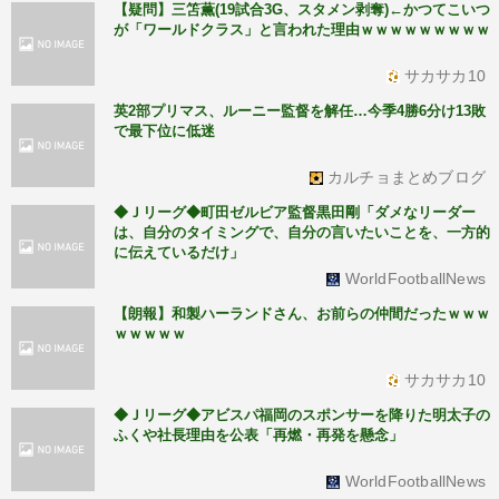
【疑問】三笘薫(19試合3G、スタメン剥奪)←かつてこいつ
が「ワールドクラス」と言われた理由ｗｗｗｗｗｗｗｗｗ
サカサカ10
英2部プリマス、ルーニー監督を解任…今季4勝6分け13敗
で最下位に低迷
カルチョまとめブログ
◆Ｊリーグ◆町田ゼルビア監督黒田剛「ダメなリーダー
は、自分のタイミングで、自分の言いたいことを、一方的
に伝えているだけ」
WorldFootballNews
【朗報】和製ハーランドさん、お前らの仲間だったｗｗｗ
ｗｗｗｗｗ
サカサカ10
◆Ｊリーグ◆アビスパ福岡のスポンサーを降りた明太子の
ふくや社長理由を公表「再燃・再発を懸念」
WorldFootballNews