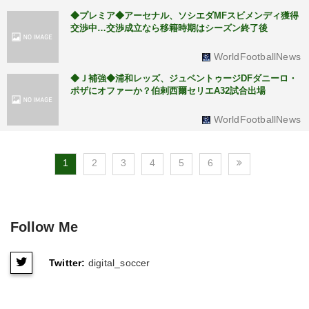
◆プレミア◆アーセナル、ソシエダMFスビメンディ獲得
交渉中…交渉成立なら移籍時期はシーズン終了後
WorldFootballNews
◆Ｊ補強◆浦和レッズ、ジュベントゥージDFダニーロ・
ポザにオファーか？伯剌西爾セリエA32試合出場
WorldFootballNews
1
2
3
4
5
6
Follow Me
Twitter:
digital_soccer