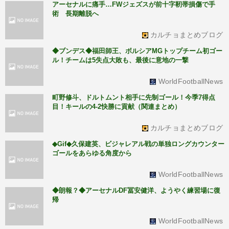
アーセナルに痛手…FWジェズスが前十字靭帯損傷で手
術 長期離脱へ
カルチョまとめブログ
◆ブンデス◆福田師王、ボルシアMGトップチーム初ゴー
ル！チームは5失点大敗も、最後に意地の一撃
WorldFootballNews
町野修斗、ドルトムント相手に先制ゴール！今季7得点
目！キールの4-2快勝に貢献（関連まとめ）
カルチョまとめブログ
◆Gif◆久保建英、ビジャレアル戦の単独ロングカウンター
ゴールをあらゆる角度から
WorldFootballNews
◆朗報？◆アーセナルDF冨安健洋、ようやく練習場に復
帰
WorldFootballNews