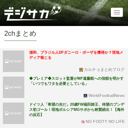
Toggl
naviga
2chまとめ
浦和、ブラジル人DFダニーロ・ボーザを獲得か？現地メ
ディア報じる
カルチョまとめブログ
◆プレミア◆スロット監督がMF遠藤航への信頼を明かす
「いつでもワタを必要としている」
WorldFootballNews
ドイツ人「希望の光だ」20歳FW福田師王、待望のブンデ
ス初ゴール！現地ボルシアMGサポから称賛続出！【海外
の反応】
NO FOOTY NO LIFE