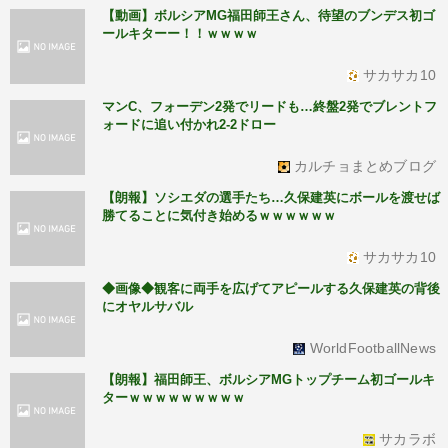
【動画】ボルシアMG福田師王さん、待望のブンデス初ゴ
ールキターー！！ｗｗｗｗ
サカサカ10
マンC、フォーデン2発でリードも…終盤2発でブレントフ
ォードに追い付かれ2-2ドロー
カルチョまとめブログ
【朗報】ソシエダの選手たち…久保建英にボールを渡せば
勝てることに気付き始めるｗｗｗｗｗｗ
サカサカ10
◆画像◆観客に両手を広げてアピールする久保建英の背後
にオヤルサバル
WorldFootballNews
【朗報】福田師王、ボルシアMGトップチーム初ゴールキ
ターｗｗｗｗｗｗｗｗｗ
サカラボ