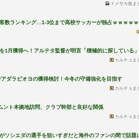
ドメサカ板ま
客数ランキング…1-3位まで高校サッカーが独占ｗｗｗｗ
を1月獲得へ！アルテタ監督が明言「積極的に探している
カルチョま
Fアダラビオヨの獲得検討！今冬の守備強化を目指す
カルチョま
ムント本拠地訪問、クラブ幹部と良好な関係
カルチョま
がソシエダの選手を狙いすぎだと海外のファンの間で話題