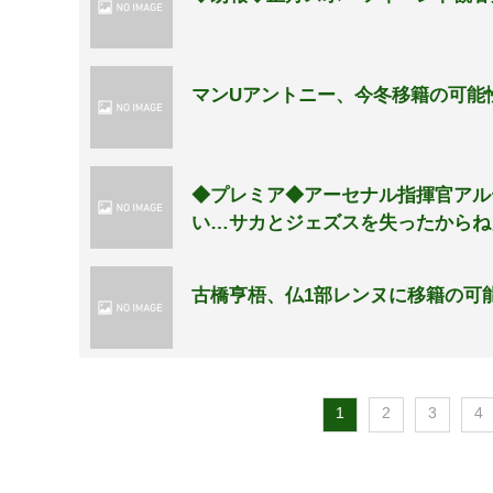
マンUアントニー、今冬移籍の可能
◆プレミア◆アーセナル指揮官アル
い…サカとジェズスを失ったからね
古橋亨梧、仏1部レンヌに移籍の可
1
2
3
4