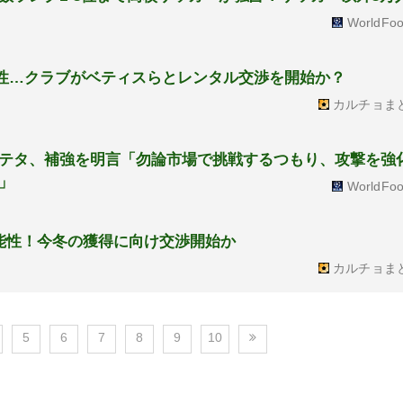
WorldFoo
性…クラブがベティスらとレンタル交渉を開始か？
カルチョま
テタ、補強を明言「勿論市場で挑戦するつもり、攻撃を強
」
WorldFoo
能性！今冬の獲得に向け交渉開始か
カルチョま
5
6
7
8
9
10