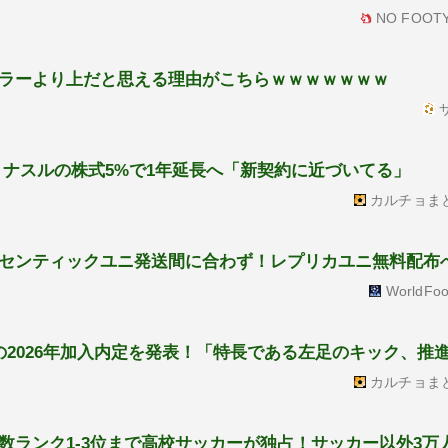
NO FOOTY
ラーより上だと思える理由がこちらｗｗｗｗｗｗｗ
サ
・ナスルの株式5%で1年延長へ「新契約に近づいてる」
カルチョま
センティックユニ発送間に合わず！レプリカユニ無料配布
WorldFoo
の2026年加入内定を発表！「特長である左足のキック、推
カルチョま
数ランク1-3位まで高校サッカーが独占！サッカー以外3万