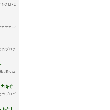
 NO LIFE
カサカ10
とめブログ
へ
tballNews
進力を存
とめブログ
人もなし