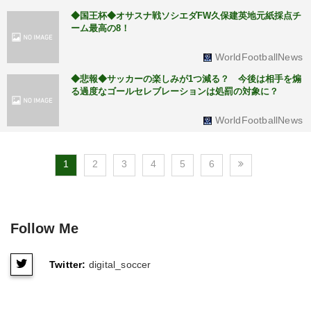
◆国王杯◆オサスナ戦ソシエダFW久保建英地元紙採点チ
ーム最高の8！
WorldFootballNews
◆悲報◆サッカーの楽しみが1つ減る？ 今後は相手を煽
る過度なゴールセレブレーションは処罰の対象に？
WorldFootballNews
1
2
3
4
5
6
Follow Me
Twitter:
digital_soccer