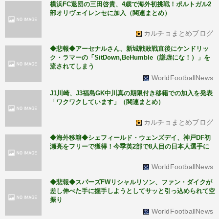
横浜FC退団の三田啓貴、4歳で海外初挑戦！ポルトガル2
部オリヴェイレンセに加入（関連まとめ）
カルチョまとめブログ
◆悲報◆アーセナルさん、新城戦敗戦直後にケンドリッ
ク・ラマーの「SitDown,BeHumble（謙虚にな！）」を
流されてしまう
WorldFootballNews
J1川崎、J3福島GK中川真の期限付き移籍での加入を発表
「ワクワクしています」（関連まとめ）
カルチョまとめブログ
◆海外移籍◆シェフィールド・ウェンズデイ、神戸DF初
瀬亮をフリーで獲得！今季英2部で8人目の日本人選手に
WorldFootballNews
◆悲報◆スパーズFWリシャルリソン、ファン・ダイクが
差し伸べた手に握手しようとしてサッと引っ込められて空
振り
WorldFootballNews