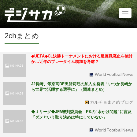
Toggl
naviga
2chまとめ
◆UEFA◆CL決勝トーナメントにおける延長戦廃止を検討
か…近年のプレータイム増加を考慮？
WorldFootballNews
J2長崎、帝京高DF田所莉旺の加入を発表「いつか長崎か
ら世界で活躍する選手に」（関連まとめ）
カルチョまとめブログ
◆Ｊリーグ◆JFA審判委員会 PKの“水かけ問題”に言及
「ダメという取り決めは特にしていない」
WorldFootballNews