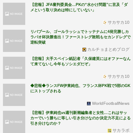
【悲報】JFA審判委員会…PKの“水かけ問題”に言及「ダ
メという取り決めは特にしていない」
サカサカ10
リバプール、ゴールラッシュでトッテナムに4発完勝しカ
ラバオ杯決勝進出！ファーストレグ敗戦もセカンドレグで
逆転突破
カルチョまとめブログ
【悲報】大手スペイン紙記者「久保建英にはオファーなん
て来てないし今年もソシエダだぞ」
サカサカ10
◆悲報◆ランスFW伊東純也、フランス杯PK戦で5部のGK
にストップされる
WorldFootballNews
【悲報】伊東純也vs週刊新潮編集者と女性…これはサッ
カーでいう勝ちに等しい引き分けなのか決定力不足による
引き分けなのか？
サカラボ