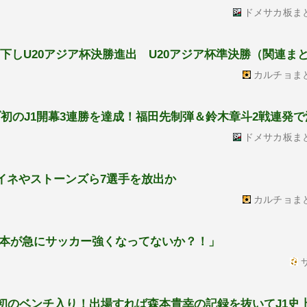
ドメサカ板ま
に下しU20アジア杯決勝進出 U20アジア杯準決勝（関連ま
カルチョま
ブ初のJ1開幕3連勝を達成！福田先制弾＆鈴木章斗2戦連発
ドメサカ板ま
イネやストーンズら7選手を放出か
カルチョま
本が急にサッカー強くなってないか？！」
サ
が初のベンチ入り！出場すれば森本貴幸の記録を抜いてJ1史