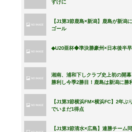
ずけに
【J1第3節鹿島×新潟】鹿島が新
ゴール
◆U20亜杯◆準決勝豪州×日本後半
湘南、浦和下しクラブ史上初の開幕
勝利し今季2勝目！鹿島は新潟に勝利
【J1第3節横浜FM×横浜FC】2
でいまだ1得点
【J1第3節清水×広島】連勝チーム