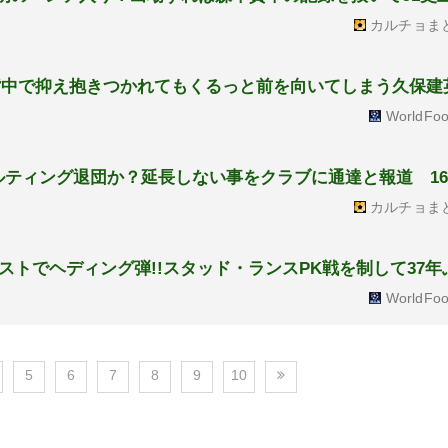
カルチョま
も背中で抑え抱きつかれてもくるっと前を向いてしまう久保建
WorldFoo
ルティング退団か？延長しない事をクラブに通達と報道 1
カルチョま
トでヘディング弾!!スタッド・ランスPK戦を制して37年
WorldFoo
5
6
7
8
9
10