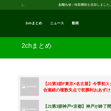
お知らせ :
検索機能を追加しました。
2chまとめ
ニュース
動画
2chまとめ
【J1第3節F東京×名古屋】今季初
合連続の複数失点で初勝利おあずけ
【J1第3節神戸×京都】神戸が終