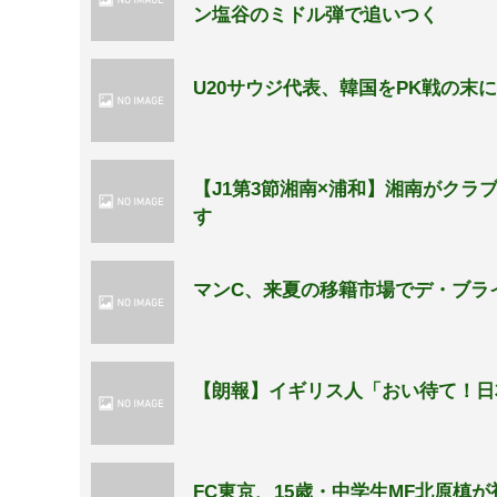
ン塩谷のミドル弾で追いつく
U20サウジ代表、韓国をPK戦の末
【J1第3節湘南×浦和】湘南がクラ
す
マンC、来夏の移籍市場でデ・ブラ
【朗報】イギリス人「おい待て！日
FC東京、15歳・中学生MF北原槙