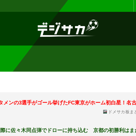
お知らせ :
表示設定機能を追加しまし
スタメンの3選手がゴール挙げたFC東京がホーム初白星！名古
ドメサカ板ま
了間際に佐々木同点弾でドローに持ち込む 京都の初勝利はま