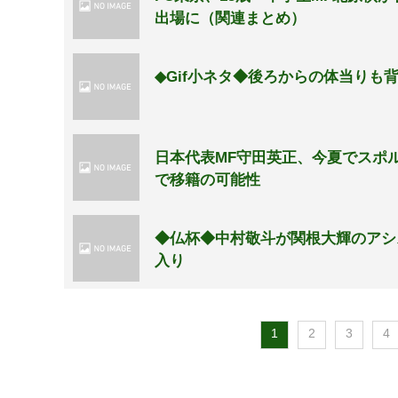
出場に（関連まとめ）
◆Gif小ネタ◆後ろからの体当り
日本代表MF守田英正、今夏でスポ
で移籍の可能性
◆仏杯◆中村敬斗が関根大輝のアシス
入り
1
2
3
4