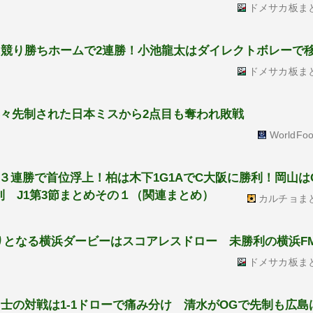
ドメサカ板ま
潟に競り勝ちホームで2連勝！小池龍太はダイレクトボレーで
ドメサカ板ま
早々先制された日本ミスから2点目も奪われ敗戦
WorldFoo
３連勝で首位浮上！柏は木下1G1AでC大阪に勝利！岡山は
 J1第3節まとめその１（関連まとめ）
カルチョま
年ぶりとなる横浜ダービーはスコアレスドロー 未勝利の横浜F
ドメサカ板ま
同士の対戦は1-1ドローで痛み分け 清水がOGで先制も広島