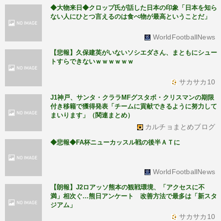
◆大物来日◆クロップ氏が話した日本の印象「日本を知ら
ない人にひとつ言えるのは食べ物が最高ということだ」
WorldFootballNews
【悲報】久保建英がいないソシエダさん、まともにシュー
トすらできないｗｗｗｗｗｗ
サカサカ10
J1神戸、サンタ・クララMFグスタボ・クリスマンの期限
付き移籍で獲得発表「チームに貢献できるように努力して
まいります」（関連まとめ）
カルチョまとめブログ
◆悲報◆FA杯ニューカッスル戦の後半ＡＴに
WorldFootballNews
【朗報】J2ロアッソ熊本の観戦環境、「アクセスに不
満」相次ぐ…熊日アンケート 改善方法で最多は「新スタ
ジアム」
サカサカ10