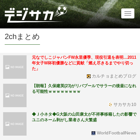
Toggl
naviga
2chまとめ
元なでしこジャパンFW永里優季、現役引退を表明…2011
年女子W杯初優勝などに貢献「燃え尽きるまでやり切っ
た」
カルチョまとめブログ
【朗報】久保建英(23)がリバプールでサラーの後釜になれ
る可能性ｗｗｗｗｗｗｗｗ
サカサカ10
◆Ｊ小ネタ◆G大阪の山田康太が不祥事移籍したの影響で
ユニのネーム剥がし業者さん大繁盛
WorldFootballNews