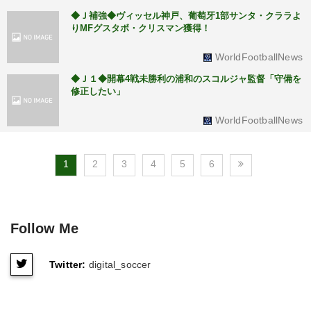
◆Ｊ補強◆ヴィッセル神戸、葡萄牙1部サンタ・クララよ
りMFグスタボ・クリスマン獲得！
WorldFootballNews
◆Ｊ１◆開幕4戦未勝利の浦和のスコルジャ監督「守備を
修正したい」
WorldFootballNews
1
2
3
4
5
6
Follow Me
Twitter:
digital_soccer