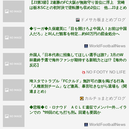
【J3第3節】2連勝のFC大阪が無敗守り首位に浮上 宮崎
は栃木SCとの初対決で逆転勝ち収め2位に 他…J3まとめ
ドメサカ板まとめブログ
◆リーガ◆久保建英に「目を開けろよ中国人！お前は中国
人だろ」と叫んだ観客を特定…約60万円の罰金処分へ
WorldFootballNews
外国人「日本代表に招集してほしい選手は誰?」3月のW
杯最終予選で海外ファンが期待する新戦力とは!?【海外の
反応】
NO FOOTY NO LIFE
埼スタでトラブル「FCクルド」無許可の旗を掲げる行為
「人種差別チーム」など激高、暴言吐きながら退場も（関
連まとめ）
カルチョまとめブログ
◆悲報◆Ｃ・ロナウド ＡＣＬＥ遠征でメンバー外…イラ
ンでの〝99回のむち打ち刑〟回避も要因か
WorldFootballNews