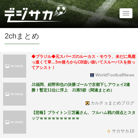
Toggl
naviga
2chまとめ
◆ブラジル◆元スパーズのルーカス・モウラ、未だに馬鹿
っ速くて草…5ｍ後ろからCB追い抜いてスルーパスを拾っ
てアシスト！
WorldFootballNews
J1福岡、紺野和也の決勝ゴールで京都下しアウェイ2連
勝！暫定11位に浮上 J1第5節（関連まとめ）
カルチョまとめブログ
【悲報】ブライトン三笘薫さん、フルハム戦の採点とスタ
ッツｗｗｗｗｗｗｗｗｗｗ
サカサカ10