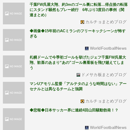
千葉FW呉屋大翔、約3mのゴール裏に転落…得点後の転落
にスタンド騒然もプレー続行 6年ぶり3度目の事例（関
連まとめ）
カルチョまとめブログ
◆画像◆15年前のACミランのフリーキックシーンが怖す
ぎる
WorldFootballNews
札幌ドームで今季初ゴールを挙げたジェフ千葉FW呉屋大
翔、歓喜のあまり“あの”ゴール裏看板を飛び越えてしま
う
ドメサカ板まとめブログ
マンUアモリム監督「アルテタのような時間はない」アー
セナルとは異なるチームと強調
カルチョまとめブログ
◆悲報◆日本サッカー界に連続4回山田騒動勃発！？
WorldFootballNews