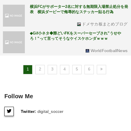
横浜FCがサポーター2名に対する無期限入場禁止処分を発
表 横浜ダービーで侮辱的なステッカー貼る行為
ドメサカ板まとめブログ
◆Gif小ネタ◆際どいFKをスーパーセーブされ”うせや
ろ！”って言ってそうなケイスケホンダｗｗｗ
WorldFootballNews
1
2
3
4
5
6
Follow Me
Twitter:
digital_soccer