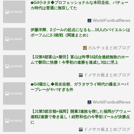
◆Gif小ネタ◆プロフェッショナルな本田圭佑、パチュー
カ時代は普通に無双してた
WorldFootballNews
伊藤洋輝、2ゴールの起点になるも…10人のバイエルンは
ボーフムに2-3敗戦（関連まとめ）
カルチョまとめブログ
【J2第4節富山×磐田】富山は昨季16試合連続無敗のホー
ムで磐田に快勝！今季初の連勝を達成し3位に浮上
ドメサカ板まとめブログ
◆Gif蔵出し◆長友佑都、ガラタサライ時代の爆走スーパ
ープレーがヤバすぎる件
WorldFootballNews
【J1第5節京都×福岡】開幕3連敗を喫した福岡がアウェー
連戦2連勝で巻き返し！紺野和也の今季初ゴールが決勝点
に
ドメサカ板まとめブログ