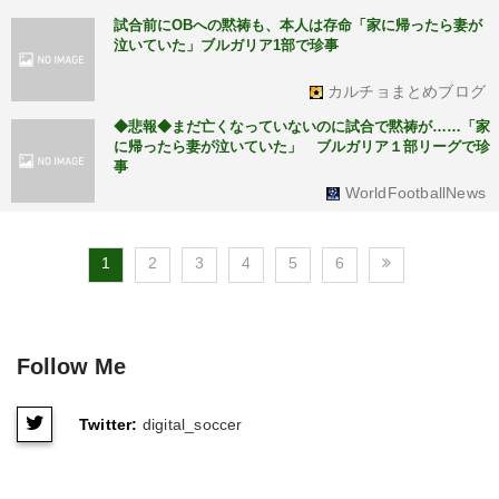
試合前にOBへの黙祷も、本人は存命「家に帰ったら妻が
泣いていた」ブルガリア1部で珍事
カルチョまとめブログ
◆悲報◆まだ亡くなっていないのに試合で黙祷が……「家
に帰ったら妻が泣いていた」 ブルガリア１部リーグで珍
事
WorldFootballNews
1
2
3
4
5
6
Follow Me
Twitter:
digital_soccer