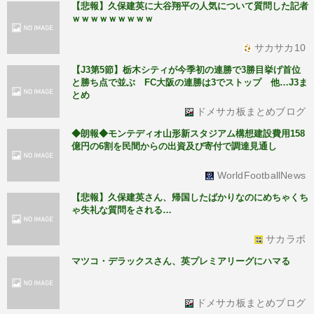
【悲報】久保建英に大谷翔平の人気について質問した記者
ｗｗｗｗｗｗｗｗｗ
サカサカ10
【J3第5節】栃木シティが今季初の連勝で3勝目挙げ首位
と勝ち点で並ぶ FC大阪の連勝は3でストップ 他…J3ま
とめ
ドメサカ板まとめブログ
◆朗報◆モンテディオ山形新スタジアム構想建設費用158
億円の6割を民間からの出資及び寄付で調達見通し
WorldFootballNews
【悲報】久保建英さん、帰国したばかりなのにめちゃくち
ゃ失礼な質問をされる…
サカラボ
マツコ・デラックスさん、英プレミアリーグにハマる
ドメサカ板まとめブログ