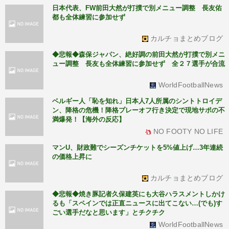
日本代表、FW前田大然が打撲で別メニュー調整 長友佑
都も全体練習に参加せず
カルチョまとめブログ
◆悲報◆森保ジャパン、絶好調の前田大然が打撲で別メニ
ュー調整 長友も全体練習に参加せず 全２７選手が合流
WorldFootballNews
ベルギー人「恥を知れ」日本人7人所属のシントトロイデ
ン、降格の危機！降格プレーオフ行き決定で現地サポの不
満爆発！【海外の反応】
NO FOOTY NO LIFE
マンU、財政難でシーズンチケットを5%値上げ…3年連続
の価格上昇に
カルチョまとめブログ
◆悲報◆焼き豚記者久保建英にも大谷ハラスメントしかけ
るも「スペインでは正直ニュースに出てこない…(でも)す
ごい選手だなと思います」とチクチク
WorldFootballNews