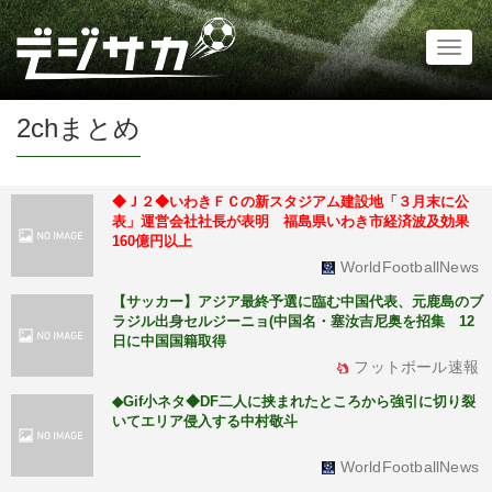
Toggl
naviga
2chまとめ
◆Ｊ２◆いわきＦＣの新スタジアム建設地「３月末に公
表」運営会社社長が表明 福島県いわき市経済波及効果
160億円以上
WorldFootballNews
【サッカー】アジア最終予選に臨む中国代表、元鹿島のブ
ラジル出身セルジーニョ(中国名・塞汝吉尼奥を招集 12
日に中国国籍取得
フットボール速報
◆Gif小ネタ◆DF二人に挟まれたところから強引に切り裂
いてエリア侵入する中村敬斗
WorldFootballNews