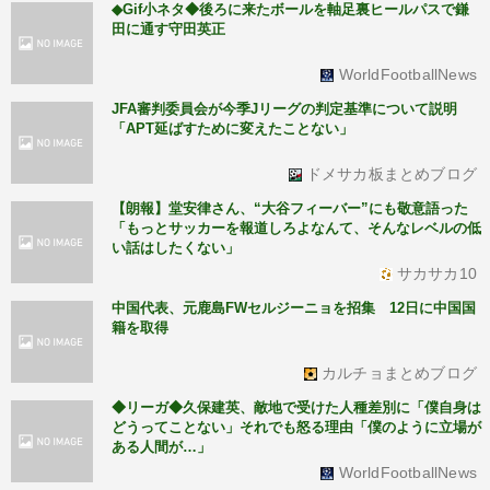
◆Gif小ネタ◆後ろに来たボールを軸足裏ヒールパスで鎌
田に通す守田英正
WorldFootballNews
JFA審判委員会が今季Jリーグの判定基準について説明
「APT延ばすために変えたことない」
ドメサカ板まとめブログ
【朗報】堂安律さん、“大谷フィーバー”にも敬意語った
「もっとサッカーを報道しろよなんて、そんなレベルの低
い話はしたくない」
サカサカ10
中国代表、元鹿島FWセルジーニョを招集 12日に中国国
籍を取得
カルチョまとめブログ
◆リーガ◆久保建英、敵地で受けた人種差別に「僕自身は
どうってことない」それでも怒る理由「僕のように立場が
ある人間が…」
WorldFootballNews