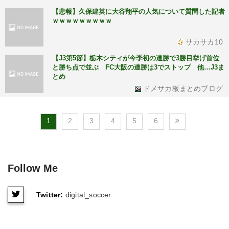
【悲報】久保建英に大谷翔平の人気について質問した記者
ｗｗｗｗｗｗｗｗｗ
サカサカ10
【J3第5節】栃木シティが今季初の連勝で3勝目挙げ首位
と勝ち点で並ぶ FC大阪の連勝は3でストップ 他…J3ま
とめ
ドメサカ板まとめブログ
1
2
3
4
5
6
Follow Me
Twitter:
digital_soccer