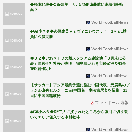
◆秘本代表◆久保建英、リバポMF遠藤航に密着情報収
集？
WorldFootballNews
◆Gif小ネタ◆久保建英ｖｓヴィニシウスＪｒ 1ｖｓ1勝
負に久保完勝
WorldFootballNews
◆Ｊ２◆いわきＦＣの新スタジアム建設地「３月末に公
表」運営会社社長が表明 福島県いわき市経済波及効果
160億円以上
WorldFootballNews
【サッカー】アジア最終予選に臨む中国代表、元鹿島のブ
ラジル出身セルジーニョ(中国名・塞汝吉尼奥を招集 12
日に中国国籍取得
フットボール速報
◆Gif小ネタ◆DF二人に挟まれたところから強引に切り裂
いてエリア侵入する中村敬斗
WorldFootballNews