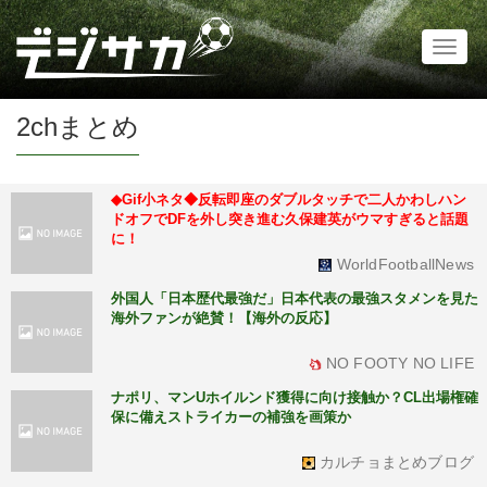
Toggl
naviga
2chまとめ
◆Gif小ネタ◆反転即座のダブルタッチで二人かわしハン
ドオフでDFを外し突き進む久保建英がウマすぎると話題
に！
WorldFootballNews
外国人「日本歴代最強だ」日本代表の最強スタメンを見た
海外ファンが絶賛！【海外の反応】
NO FOOTY NO LIFE
ナポリ、マンUホイルンド獲得に向け接触か？CL出場権確
保に備えストライカーの補強を画策か
カルチョまとめブログ