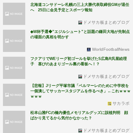
北海道コンサドーレ札幌の三上大勝代表取締役GMが退任
へ 25日に会見予定とスポーツ報知
ドメサカ板まとめブログ
◆W杯予選◆”エジルシュート”と話題の鎌田大地が先制点
の場面の真相を明かす
WorldFootballNews
フクアリでWEリーグ初ゴールを挙げたS広島R呉屋絵理
子 喜びのあまりゴール裏の看板へ！？
ドメサカ板まとめブログ
【悲報】Jリーグ平塚市議「ベルマーレのために中学校を
一個潰してサッカースタジアムを作るべき」←これｗｗｗ
ｗｗｗ
サカラボ
松本山雅FCの橋内優也メモリアルグッズに誤植判明 顔
ばかり見てるから気付かなかった？
ドメサカ板まとめブログ