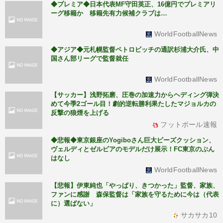
◆プレミア◆日本代表MF守田英正、16億円でプレミアリ
ーグ移籍か 移籍先有力候補クラブは…
WorldFootballNews
◆アジア◆元札幌監督ペトロビッチの通訳杉浦大介氏、中
国さん部リーグで監督就任
WorldFootballNews
【サッカー】浅野拓磨、圧巻の加速力からヘディング弾決
めて今季2ゴール目！劇的逆転勝利果たしたマジョルカの
反撃の狼煙を上げる
フットボール速報
◆悲報◆東京銀座のYogiboさん巨大ビーズクッション、
ヴェルディとゼルビアのモデルだけ展示！FC東京のぶん
はなし
WorldFootballNews
【悲報】伊東純也「やっぱり、きつかった」監督、家族、
ファンに感謝 森保監督は「家族を守るために今は（代表
に）選ばない」
サカサカ10