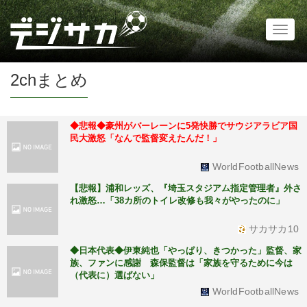
Toggl
naviga
2chまとめ
◆悲報◆豪州がバーレーンに5発快勝でサウジアラビア国
民大激怒「なんで監督変えたんだ！」
WorldFootballNews
【悲報】浦和レッズ、『埼玉スタジアム指定管理者』外さ
れ激怒…「38カ所のトイレ改修も我々がやったのに」
サカサカ10
◆日本代表◆伊東純也「やっぱり、きつかった」監督、家
族、ファンに感謝 森保監督は「家族を守るために今は
（代表に）選ばない」
WorldFootballNews