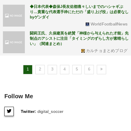
◆日本代表◆森保J長友佑都痛々しいまでのハシャギぶ
り…貴重な代表選手枠にただの「盛り上げ役」は必要なし
byゲンダイ
WorldFootballNews
闘莉王氏、久保建英を絶賛「神様から与えられた才能」先
制点のアシストに注目「タイミングのずらし方が素晴らし
い」（関連まとめ）
カルチョまとめブログ
1
2
3
4
5
6
Follow Me
Twitter:
digital_soccer