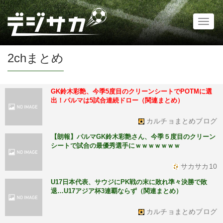
Toggl
naviga
2chまとめ
GK鈴木彩艶、今季5度目のクリーンシートでPOTMに選
出！パルマは5試合連続ドロー（関連まとめ）
カルチョまとめブログ
【朗報】パルマGK鈴木彩艶さん、今季５度目のクリーン
シートで試合の最優秀選手にｗｗｗｗｗｗｗ
サカサカ10
U17日本代表、サウジにPK戦の末に敗れ準々決勝で敗
退…U17アジア杯3連覇ならず（関連まとめ）
カルチョまとめブログ