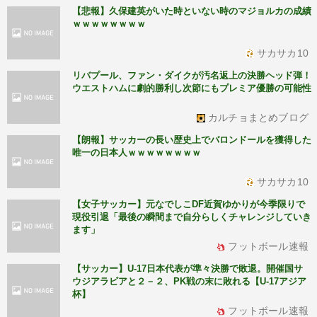
【悲報】久保建英がいた時といない時のマジョルカの成績
ｗｗｗｗｗｗｗｗ
サカサカ10
リバプール、ファン・ダイクが汚名返上の決勝ヘッド弾！
ウエストハムに劇的勝利し次節にもプレミア優勝の可能性
カルチョまとめブログ
【朗報】サッカーの長い歴史上でバロンドールを獲得した
唯一の日本人ｗｗｗｗｗｗｗｗ
サカサカ10
【女子サッカー】元なでしこDF近賀ゆかりが今季限りで
現役引退「最後の瞬間まで自分らしくチャレンジしていき
ます」
フットボール速報
【サッカー】U-17日本代表が準々決勝で敗退。開催国サ
ウジアラビアと２－２、PK戦の末に敗れる【U-17アジア
杯】
フットボール速報