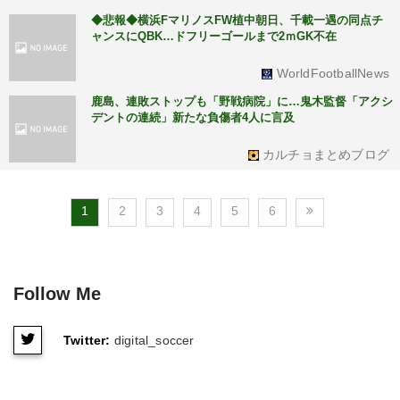
◆悲報◆横浜FマリノスFW植中朝日、千載一遇の同点チ
ャンスにQBK…ドフリーゴールまで2ｍGK不在
WorldFootballNews
鹿島、連敗ストップも「野戦病院」に…鬼木監督「アクシ
デントの連続」新たな負傷者4人に言及
カルチョまとめブログ
1
2
3
4
5
6
Follow Me
Twitter:
digital_soccer