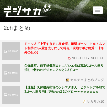
Toggl
naviga
2chまとめ
ドイツ人「上手すぎる」板倉滉、衝撃ゴール！ドルトムン
ト相手に6人置き去りにして得点！現地サポが絶賛！【海
外の反応】
NO FOOTY NO LIFE
久保建英、前半好機演出も…ソシエダは3回のゴール取り
消しで救われビジャレアルと2-2ドロー
カルチョまとめブログ
【速報】久保建英出場のソシエダさん、ビジャレアル戦で
3ゴール取り消しで救われ2-2のドローｗｗｗｗｗｗｗ
サカサカ10