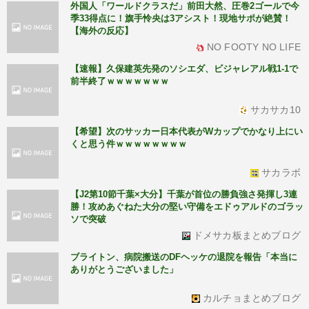
外国人「ワールドクラスだ」前田大然、圧巻2ゴールで今
季33得点に！旗手怜央は3アシスト！現地サポが絶賛！
【海外の反応】
NO FOOTY NO LIFE
【速報】久保建英先発のソシエダ、ビジャレアル戦1-1で
前半終了ｗｗｗｗｗｗｗ
サカサカ10
【希望】次のサッカー日本代表がWカップでかなり上にい
くと思う件ｗｗｗｗｗｗｗｗ
サカラボ
【J2第10節千葉×大分】千葉が首位の勝負強さ発揮し3連
勝！攻めあぐねた大分の堅い守備をエドゥアルドのゴラッ
ソで突破
ドメサカ板まとめブログ
ブライトン、病院搬送のDFヘッケの退院を報告「本当に
ありがとうございました」
カルチョまとめブログ