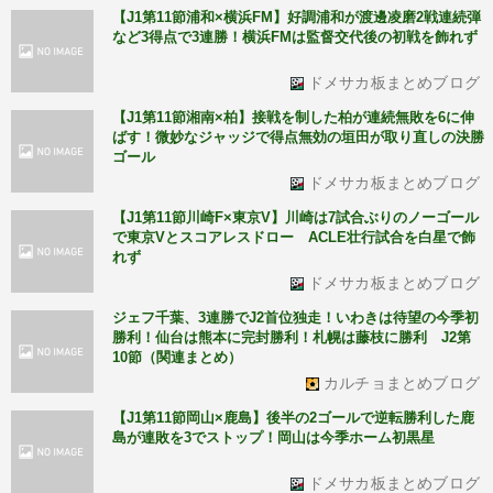
【J1第11節浦和×横浜FM】好調浦和が渡邊凌磨2戦連続弾
など3得点で3連勝！横浜FMは監督交代後の初戦を飾れず
ドメサカ板まとめブログ
【J1第11節湘南×柏】接戦を制した柏が連続無敗を6に伸
ばす！微妙なジャッジで得点無効の垣田が取り直しの決勝
ゴール
ドメサカ板まとめブログ
【J1第11節川崎F×東京V】川崎は7試合ぶりのノーゴール
で東京Vとスコアレスドロー ACLE壮行試合を白星で飾
れず
ドメサカ板まとめブログ
ジェフ千葉、3連勝でJ2首位独走！いわきは待望の今季初
勝利！仙台は熊本に完封勝利！札幌は藤枝に勝利 J2第
10節（関連まとめ）
カルチョまとめブログ
【J1第11節岡山×鹿島】後半の2ゴールで逆転勝利した鹿
島が連敗を3でストップ！岡山は今季ホーム初黒星
ドメサカ板まとめブログ