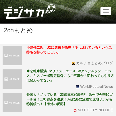
Toggl
naviga
2chまとめ
小野伸二氏、U22J選抜を指導「少し遅れているという気
持ちを持ってほしい」
カルチョまとめブログ
◆悲報◆横浜Fマリノス、エースFWアンデルソン・ロペ
ス、キスノーボ暫定監督にもご不満か「変わってもやり方
は変わってない」
WorldFootballNews
外国人「ノッている」23歳日本代表MF、欧州で今季10ゴ
ール目！二桁得点を達成！3点に絡む活躍で現地サポから
称賛続出！【海外の反応】
NO FOOTY NO LIFE