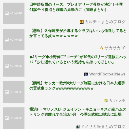
田中碧所属のリーズ、プレミアリーグ昇格が決定！今季
41試合４得点と躍進の原動力に（関連まとめ）
カルチョまとめブログ
【悲報】久保建英が所属するクラブはいつも低迷してると
か言ってる奴ｗｗｗｗｗｗｗ
サカサカ10
◆Jリーグ◆小野伸二“コーチ”が10代のJリーグ選抜にハッ
パ「少し遅れているという気持ちを持ってほしい」
WorldFootballNews
【朗報】サッカー欧州4大リーグ制覇における日本人選手
の貢献度ランクwwwwwwwwwwwwｗ
サカラボ
横浜F・マリノスDFジェイソン・キニョーネスが左ハムス
トリング肉離れで全治3か月 今季公式戦13試合に出場
ドメサカ板まとめブログ