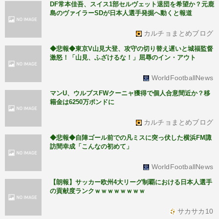
DF常本佳吾、スイス1部セルヴェット退団を希望か？元鹿
島のヴァイラーSDが日本人選手発掘へ動くと報道
カルチョまとめブログ
◆悲報◆東京V山見大登、攻守の切り替え遅いと城福監督
激怒！「山見、ふざけるな！」屈辱のイン・アウト
WorldFootballNews
マンU、ウルブスFWクーニャ獲得で個人合意間近か？移
籍金は6250万ポンドに
カルチョまとめブログ
◆悲報◆自陣ゴール前での凡ミスに突っ伏した横浜FM諏
訪間幸成「こんなの初めて」
WorldFootballNews
【朗報】サッカー欧州4大リーグ制覇における日本人選手
の貢献度ランクｗｗｗｗｗｗｗｗ
サカサカ10