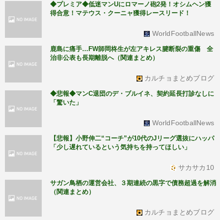
◆プレミア◆低迷マンUにロマーノ砲2発！オシムヘン獲
得合意！マテウス・クーニャ獲得レースリード！
WorldFootballNews
鹿島に痛手…FW師岡柊生が左アキレス腱断裂の重傷 全
治非公表も長期離脱へ（関連まとめ）
カルチョまとめブログ
◆悲報◆マンC退団のデ・ブルイネ、契約延長打診なしに
「驚いた」
WorldFootballNews
【悲報】小野伸二“コーチ”が10代のJリーグ選抜にハッパ
「少し遅れているという気持ちを持ってほしい」
サカサカ10
サガン鳥栖の運営会社、３期連続の黒字で債務超過を解消
（関連まとめ）
カルチョまとめブログ