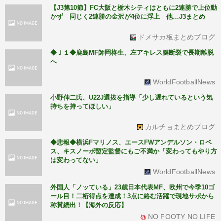
【J3第10節】FC大阪と栃木シティはともに2連勝で上位動
かず 同じく2連勝の金沢が4位に浮上 他…J3まとめ
ドメサカ板まとめブログ
◆Ｊ１◆鹿島MF師岡柊生、左アキレス腱断裂で長期離脱
へ
WorldFootballNews
小野伸二氏、U22J選抜を指導「少し遅れているという気
持ちを持ってほしい」
カルチョまとめブログ
◆悲報◆横浜Fマリノス、エースFWアンデルソン・ロペ
ス、キスノーボ暫定監督にもご不満か「変わってもやり方
は変わってない」
WorldFootballNews
外国人「ノッている」23歳日本代表MF、欧州で今季10ゴ
ール目！二桁得点を達成！3点に絡む活躍で現地サポから
称賛続出！【海外の反応】
NO FOOTY NO LIFE