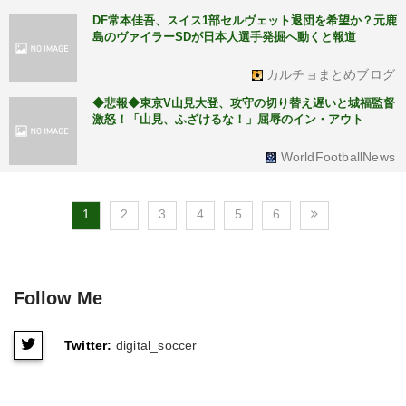
DF常本佳吾、スイス1部セルヴェット退団を希望か？元鹿
島のヴァイラーSDが日本人選手発掘へ動くと報道
カルチョまとめブログ
◆悲報◆東京V山見大登、攻守の切り替え遅いと城福監督
激怒！「山見、ふざけるな！」屈辱のイン・アウト
WorldFootballNews
1
2
3
4
5
6
Follow Me
Twitter:
digital_soccer