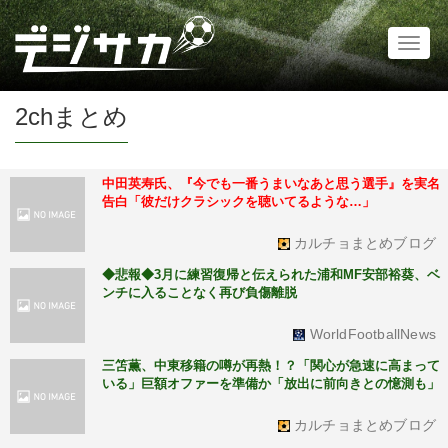
Toggl
naviga
2chまとめ
中田英寿氏、『今でも一番うまいなあと思う選手』を実名
告白「彼だけクラシックを聴いてるような…」
カルチョまとめブログ
◆悲報◆3月に練習復帰と伝えられた浦和MF安部裕葵、ベ
ンチに入ることなく再び負傷離脱
WorldFootballNews
三笘薫、中東移籍の噂が再熱！？「関心が急速に高まって
いる」巨額オファーを準備か「放出に前向きとの憶測も」
カルチョまとめブログ