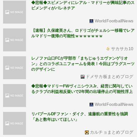
◆悲報◆スビメンディにレアル・マドリーが興味記事のス
ビメンディがバレネチア
WorldFootballNews
【速報】久保建英さん、ロドリゴがチェルシー移籍でレア
ルマドリー復帰の可能性ｗｗｗｗｗｗｗ
サカサカ10
レノファ山口FCが宇部市「まちじゅうエヴァンゲリオ
ン」とのコラボユニフォームを発表！今回はプラグスーツ
のデザインに
ドメサカ板まとめブログ
◆悲報◆マドリーFWヴィニシウスJr、経営に関与してい
るクラブの利益相反疑いで2年間の出場停止の可能性浮上
WorldFootballNews
リバプールDFファン・ダイク、遠藤航の重要性を強調
「あと数年はいてほしい」
カルチョまとめブログ