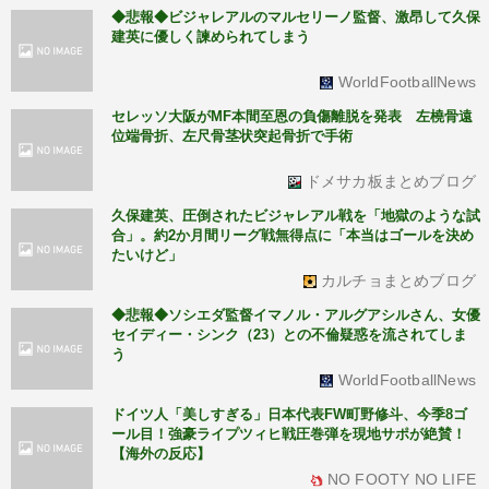
◆悲報◆ビジャレアルのマルセリーノ監督、激昂して久保
建英に優しく諫められてしまう
WorldFootballNews
セレッソ大阪がMF本間至恩の負傷離脱を発表 左橈骨遠
位端骨折、左尺骨茎状突起骨折で手術
ドメサカ板まとめブログ
久保建英、圧倒されたビジャレアル戦を「地獄のような試
合」。約2か月間リーグ戦無得点に「本当はゴールを決め
たいけど」
カルチョまとめブログ
◆悲報◆ソシエダ監督イマノル・アルグアシルさん、女優
セイディー・シンク（23）との不倫疑惑を流されてしま
う
WorldFootballNews
ドイツ人「美しすぎる」日本代表FW町野修斗、今季8ゴ
ール目！強豪ライプツィヒ戦圧巻弾を現地サポが絶賛！
【海外の反応】
NO FOOTY NO LIFE