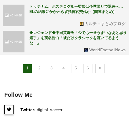
トッテナム、ポステコグルー監督は今季限りで退任へ…
ELの結果にかかわらず指揮官交代か（関連まとめ）
カルチョまとめブログ
◆レジェンド◆中田英寿氏『今でも一番うまいなあと思う
選手』を実名告白「彼だけクラシックを聴いてるよう
な…」
WorldFootballNews
1
2
3
4
5
6
Follow Me
Twitter:
digital_soccer