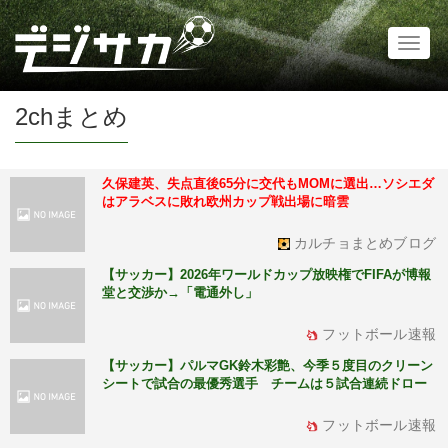
Toggl
naviga
2chまとめ
久保建英、失点直後65分に交代もMOMに選出…ソシエダ
はアラベスに敗れ欧州カップ戦出場に暗雲
カルチョまとめブログ
【サッカー】2026年ワールドカップ放映権でFIFAが博報
堂と交渉か→「電通外し」
フットボール速報
【サッカー】パルマGK鈴木彩艶、今季５度目のクリーン
シートで試合の最優秀選手 チームは５試合連続ドロー
フットボール速報