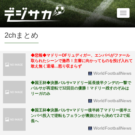
Toggl
naviga
2chまとめ
◆悲報◆マドリーDFリュディガー、エンバペがファール
取られたシーンで激昂！主審に向かってものを投げ入れて
敢え無く退場…怒り収まらず
WorldFootballNews
◆国王杯◆決勝バルサ×マドリー延長後半クンデの一撃で
バルサが再逆転で32回目の優勝！マドリー残すのぞみは
リーガのみ
WorldFootballNews
◆国王杯◆決勝バルサ×マドリー後半終了マドリー後半エ
ンバペ投入で逆転もフェランが裏抜けから決めて2-2で延
長へ
WorldFootballNews