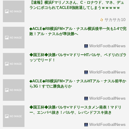
【速報】横浜Fマリノスさん、C・ロナウド、マネ、デュ
ランにボコられてACLE8強敗退してしまうｗｗｗｗｗ
サカサカ10
◆ACLE◆R8横浜FM×アル・ナスル横浜後半一矢も1-4で完
敗！アル・ナスルが準決勝へ
WorldFootballNews
◆国王杯◆決勝バルサ×マドリーHTバルサ、ペドリのゴラ
ッソでリード！
WorldFootballNews
◆ACLE◆R8横浜FM×アル・ナスルHTアル・ナスル前半か
ら3G！すでに勝負ありか
WorldFootballNews
◆国王杯◆決勝バルサ×マドリースタメン発表！マドリ
ー、エンバペ抜き！バルサ、レバンドフスキ抜き
WorldFootballNews