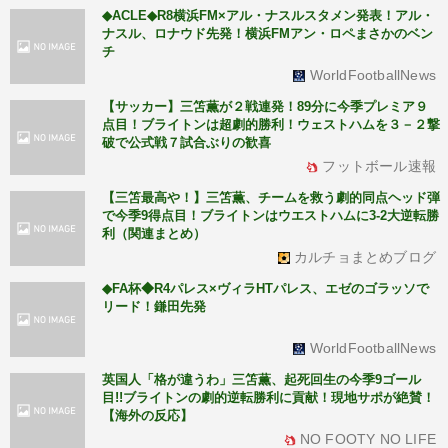
◆ACLE◆R8横浜FM×アル・ナスルスタメン発表！アル・
ナスル、ロナウド先発！横浜FMアン・ロペまさかのベン
チ
WorldFootballNews
【サッカー】三笘薫が２戦連発！89分に今季プレミア９
点目！ブライトンは超劇的勝利！ウェストハムを３－２撃
破で公式戦７試合ぶりの歓喜
フットボール速報
【三笘最高や！】三笘薫、チームを救う劇的同点ヘッド弾
で今季9得点目！ブライトンはウエストハムに3-2大逆転勝
利（関連まとめ）
カルチョまとめブログ
◆FA杯◆R4パレス×ヴィラHTパレス、エゼのゴラッソで
リード！鎌田先発
WorldFootballNews
英国人「格が違うわ」三笘薫、起死回生の今季9ゴール
目!!ブライトンの劇的逆転勝利に貢献！現地サポが絶賛！
【海外の反応】
NO FOOTY NO LIFE