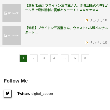
【速報/動画】ブライトン三笘薫さん、起死回生の今季9ゴ
ール目で逆転勝利に貢献キターー！！ｗｗｗｗｗｗ
サカサカ10
【速報】ブライトン三笘薫さん、ウェストハム戦ベンチス
タート…
サカサカ10
1
2
3
4
5
6
Follow Me
Twitter:
digital_soccer