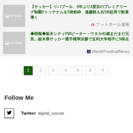
【サッカー】リバプール、5年ぶり2度目のプレミアリー
グ制覇!!トッテナムを5発粉砕、遠藤航も右SB起用で歓喜
導く
フットボール速報
◆朗報◆栃木シティFWピーター・ウタカ41歳まだまだ元
気…栃木県サッカー選手権準決勝で足利大学相手に5得点
WorldFootballNews
1
2
3
4
5
6
Follow Me
Twitter:
digital_soccer