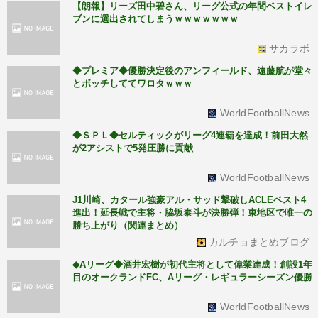
【朗報】リーズ田中碧さん、リーグ公式の年間ベストイレ
ブンに選出されてしまうｗｗｗｗｗｗｗ
サカラボ
◆プレミア◆優勝決定後のアンフィールド、遠藤航が堂々
とボッチしててワロタｗｗｗ
WorldFootballNews
◆ＳＰＬ◆セルティックがリーグ4連覇を達成！前田大然
が2アシストで5発圧勝に貢献
WorldFootballNews
J1川崎、カタール強豪アル・サッド撃破しACLEベスト4
進出！延長戦で主将・脇坂泰斗が決勝弾！東地区で唯一の
勝ち上がり（関連まとめ）
カルチョまとめブログ
◆Aリーグ◆酒井宏樹が初代主将として偉業達成！創設1年
目のオークランドFC、Aリーグ・レギュラーシーズン優勝
WorldFootballNews