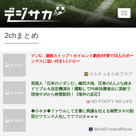
Toggl
naviga
2chまとめ
マンU、連敗ストップ！ホイルンド劇的AT弾で10人のボー
ンマスに追い付き1-1ドロー
カルチョまとめブログ
英国人「日本のジダンだ」鎌田大地、圧巻の2人ぶち抜き
ドリブル＆決定機演出！躍動してFA杯決勝進出に貢献で
現地サポから称賛殺到！【海外の反応】
NO FOOTY NO LIFE
◆小ネタ◆ファウルして主審に異議を伝える南野タキの顔
芸がフランス人化しててワロタｗｗｗ
WorldFootballNews