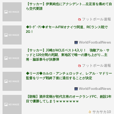
【サッカー】伊東純也にアクシデント…左足首を痛めて自
ら交代要請
フットボール速報
◆ﾘｰｸﾞ･ｱﾝ◆オセールFWオナイウ阿道、RCランス戦で
2G！
WorldFootballNews
【サッカー】川崎がACLEベスト4入り！ 強敵アル・サ
ッドと120分間の死闘、東地区で唯一の勝ち上がり…主
将・脇坂泰斗が決勝弾
フットボール速報
◆リーガ◆カルロ・アンチェロッティ、レアル・マドリー
監督をリーグ戦終了後に退任することが決定
WorldFootballNews
【朗報】酒井宏樹が初代主将のオークランドFC、創設1年
目で優勝してしまうｗｗｗｗｗｗｗ
サカサカ10