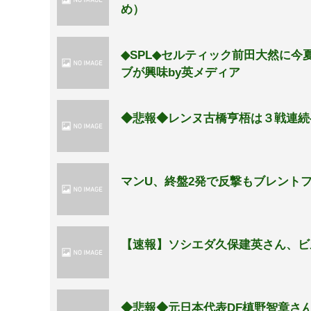
め）
◆SPL◆セルティック前田大然に
ブが興味by英メディア
◆悲報◆レンヌ古橋亨梧は３戦連続
マンU、終盤2発で反撃もブレントフ
【速報】ソシエダ久保建英さん、ビ
◆悲報◆元日本代表DF槙野智章さ