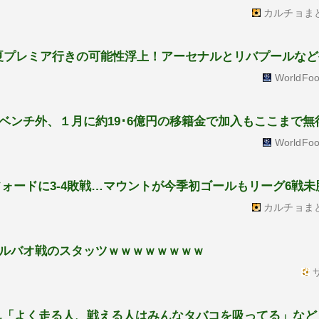
カルチョま
今夏プレミア行きの可能性浮上！アーセナルとリバプールな
WorldFoo
ベンチ外、１月に約19･6億円の移籍金で加入もここまで無
WorldFoo
ォードに3-4敗戦…マウントが今季初ゴールもリーグ6戦未
カルチョま
ルバオ戦のスタッツｗｗｗｗｗｗｗｗ
サ
ん「よく走る人、戦える人はみんなタバコを吸ってる」など