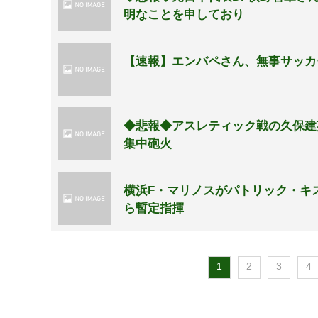
明なことを申しており
【速報】エンバペさん、無事サッカー
◆悲報◆アスレティック戦の久保建
集中砲火
横浜F・マリノスがパトリック・キ
ら暫定指揮
1
2
3
4