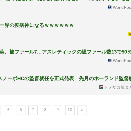
WorldFoo
界の疫病神になる‍ｗｗｗ‍ｗｗｗ
英、被ファール7…アスレティックの総ファール数13で50
WorldFoo
スノーボHCの監督就任を正式発表 先月のホーランド監督
ドメサカ板ま
5
6
7
8
9
10