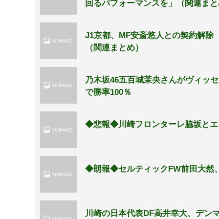
回るパフォーマンスを」（関連まと
J1京都、MF安斎悠人との契約解
（関連まとめ）
乃木坂46五百城茉央さんがヴィッセ
で勝率100％
◆悲報◆川崎フロンターレ脇坂とエ
◆朗報◆セルティックFW前田大然
川崎の日本代表DF高井幸大、デン