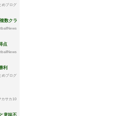
とめブログ
ど複数クラ
tballNews
得点
tballNews
勝利
とめブログ
カサカ10
と意味不