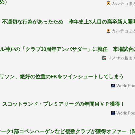
め）
カルチョま
除 不適切な行為があったため 昨年史上3人目の高卒新人開
カルチョま
ル神戸の「クラブ30周年アンバサダー」に就任 来場試合は
ドメサカ板ま
リソン、絶好の位置のFKをツインシュートしてしまう
WorldFoo
、スコットランド・プレミアリーグの年間ＭＶＰ獲得！
WorldFoo
マーク1部コペンハーゲンなど複数クラブが獲得オファー（