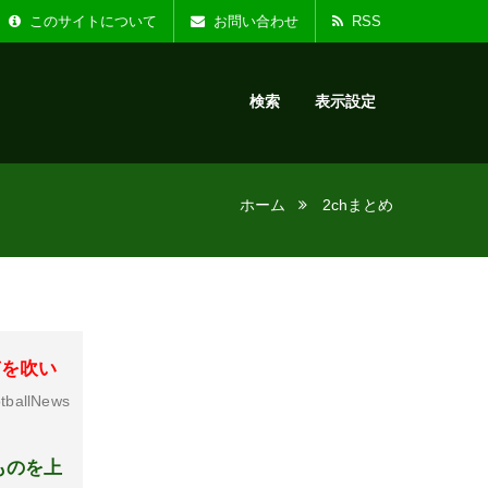
た。
お知らせ :
リニ
このサイトについて
お問い合わせ
RSS
検索
表示設定
ホーム
2chまとめ
笛を吹い
tballNews
ものを上