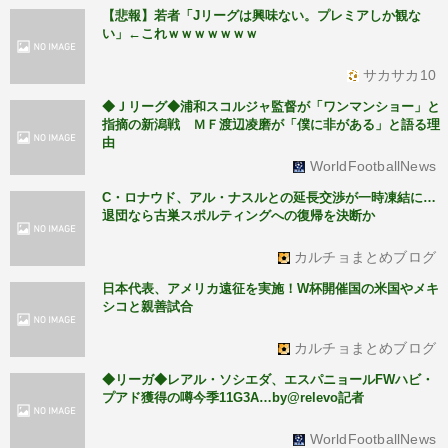
【悲報】若者「Jリーグは興味ない。プレミアしか観な
い」←これｗｗｗｗｗｗｗ
サカサカ10
◆Ｊリーグ◆浦和スコルジャ監督が「ワンマンショー」と
指摘の新潟戦 ＭＦ渡辺凌磨が「僕に非がある」と語る理
由
WorldFootballNews
C・ロナウド、アル・ナスルとの延長交渉が一時凍結に…
退団なら古巣スポルティングへの復帰を決断か
カルチョまとめブログ
日本代表、アメリカ遠征を実施！W杯開催国の米国やメキ
シコと親善試合
カルチョまとめブログ
◆リーガ◆レアル・ソシエダ、エスパニョールFWハビ・
プアド獲得の噂今季11G3A…by@relevo記者
WorldFootballNews