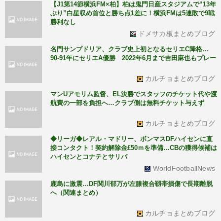
【J1第14節横浜FM×柏】柏は鬼門日産スタジアムで“13年
ぶり”白星収め首位と勝ち点1差に！横浜FMは5連敗で9戦
勝利なし
ドメサカ板まとめブログ
名門サンプドリア、クラブ史上初となるセリエC降格…
90-91年にセリエA優勝 2022年6月まで吉田麻也もプレー
カルチョまとめブログ
マンUアモリム監督、EL決勝でスタッフのチケット代や渡
航費の一部を負担へ…クラブ側は無料チケット与えず
カルチョまとめブログ
◆リーガ◆レアル・マドリー、ボンマスDFハイセンに直
接コンタクト！契約解除金£50ｍを準備…CBの獲得候補は
ハイセンとコナテとサリバ
WorldFootballNews
鹿島に激震…DF関川郁万が左膝複合靱帯損傷で長期離脱
へ（関連まとめ）
カルチョまとめブログ