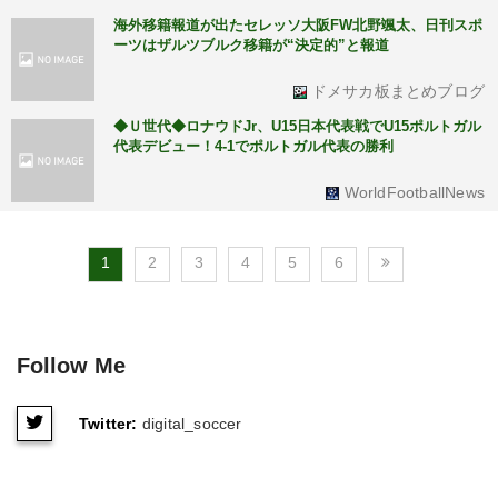
海外移籍報道が出たセレッソ大阪FW北野颯太、日刊スポ
ーツはザルツブルク移籍が“決定的”と報道
ドメサカ板まとめブログ
◆Ｕ世代◆ロナウドJr、U15日本代表戦でU15ポルトガル
代表デビュー！4-1でポルトガル代表の勝利
WorldFootballNews
1
2
3
4
5
6
Follow Me
Twitter:
digital_soccer