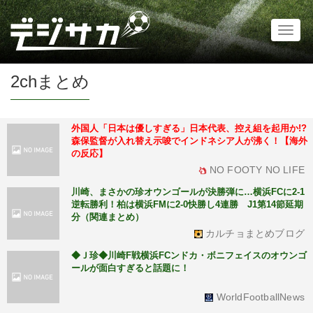
Toggl
naviga
2chまとめ
外国人「日本は優しすぎる」日本代表、控え組を起用か!?
森保監督が入れ替え示唆でインドネシア人が沸く！【海外
の反応】
NO FOOTY NO LIFE
川崎、まさかの珍オウンゴールが決勝弾に…横浜FCに2-1
逆転勝利！柏は横浜FMに2-0快勝し4連勝 J1第14節延期
分（関連まとめ）
カルチョまとめブログ
◆Ｊ珍◆川崎F戦横浜FCンドカ・ボニフェイスのオウンゴ
ールが面白すぎると話題に！
WorldFootballNews