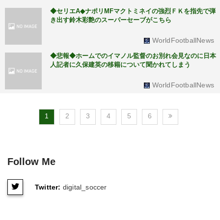
◆セリエA◆ナポリMFマクトミネイの強烈ＦＫを指先で弾
き出す鈴木彩艶のスーパーセーブがこちら
WorldFootballNews
◆悲報◆ホームでのイマノル監督のお別れ会見なのに日本
人記者に久保建英の移籍について聞かれてしまう
WorldFootballNews
1
2
3
4
5
6
Follow Me
Twitter:
digital_soccer