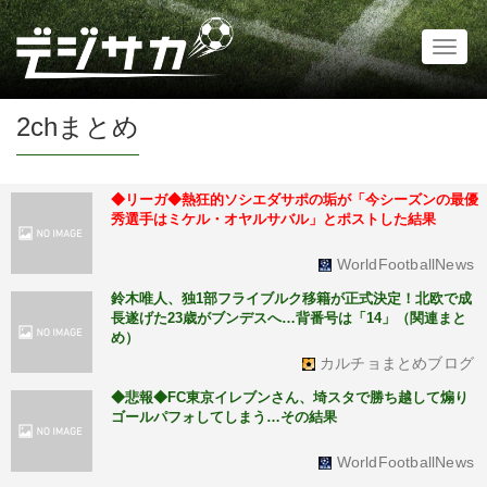
Toggl
naviga
2chまとめ
◆リーガ◆熱狂的ソシエダサポの垢が「今シーズンの最優
秀選手はミケル・オヤルサバル」とポストした結果
WorldFootballNews
鈴木唯人、独1部フライブルク移籍が正式決定！北欧で成
長遂げた23歳がブンデスへ…背番号は「14」（関連まと
め）
カルチョまとめブログ
◆悲報◆FC東京イレブンさん、埼スタで勝ち越して煽り
ゴールパフォしてしまう…その結果
WorldFootballNews