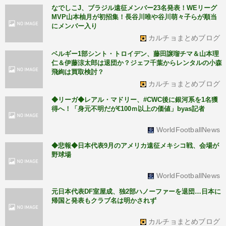
なでしこJ、ブラジル遠征メンバー23名発表！WEリーグ
MVP山本柚月が初招集！長谷川唯や谷川萌々子らが順当
にメンバー入り
カルチョまとめブログ
ベルギー1部シント・トロイデン、藤田譲瑠チマ＆山本理
仁＆伊藤涼太郎は退団か？ジェフ千葉からレンタルの小森
飛絢は買取検討？
カルチョまとめブログ
◆リーガ◆レアル・マドリー、#CWC後に銀河系を1名獲
得へ！「身元不明だが€100ｍ以上の価値」byas記者
WorldFootballNews
◆悲報◆日本代表9月のアメリカ遠征メキシコ戦、会場が
野球場
WorldFootballNews
元日本代表DF室屋成、独2部ハノーファーを退団…日本に
帰国と発表もクラブ名は明かされず
カルチョまとめブログ