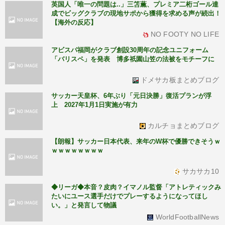
英国人「唯一の問題は..」三笘薫、プレミア二桁ゴール達
成でビッグクラブの現地サポから獲得を求める声が続出！
【海外の反応】
NO FOOTY NO LIFE
アビスパ福岡がクラブ創設30周年の記念ユニフォーム
「バリスペ」を発表 博多祇園山笠の法被をモチーフに
ドメサカ板まとめブログ
サッカー天皇杯、6年ぶり「元日決勝」復活プランが浮
上 2027年1月1日実施が有力
カルチョまとめブログ
【朗報】サッカー日本代表、来年のW杯で優勝できそうｗ
ｗｗｗｗｗｗｗｗ
サカサカ10
◆リーガ◆本音？皮肉？イマノル監督「アトレティックみ
たいにユース選手だけでプレーするようになってほし
い。」と発言して物議
WorldFootballNews