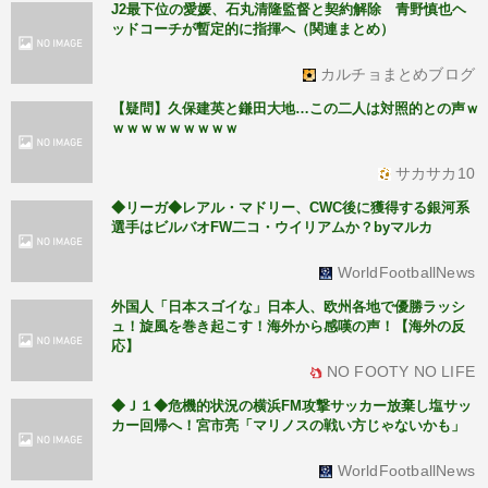
J2最下位の愛媛、石丸清隆監督と契約解除 青野慎也ヘ
ッドコーチが暫定的に指揮へ（関連まとめ）
カルチョまとめブログ
【疑問】久保建英と鎌田大地…この二人は対照的との声ｗ
ｗｗｗｗｗｗｗｗｗ
サカサカ10
◆リーガ◆レアル・マドリー、CWC後に獲得する銀河系
選手はビルバオFW二コ・ウイリアムか？byマルカ
WorldFootballNews
外国人「日本スゴイな」日本人、欧州各地で優勝ラッシ
ュ！旋風を巻き起こす！海外から感嘆の声！【海外の反
応】
NO FOOTY NO LIFE
◆Ｊ１◆危機的状況の横浜FM攻撃サッカー放棄し塩サッ
カー回帰へ！宮市亮「マリノスの戦い方じゃないかも」
WorldFootballNews