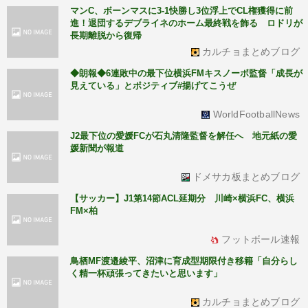
マンC、ボーンマスに3-1快勝し3位浮上でCL権獲得に前
進！退団するデブライネのホーム最終戦を飾る ロドリが
長期離脱から復帰
カルチョまとめブログ
◆朗報◆6連敗中の最下位横浜FMキスノーボ監督「成長が
見えている」とポジティブ#揚げてこうぜ
WorldFootballNews
J2最下位の愛媛FCが石丸清隆監督を解任へ 地元紙の愛
媛新聞が報道
ドメサカ板まとめブログ
【サッカー】J1第14節ACL延期分 川崎×横浜FC、横浜
FM×柏
フットボール速報
鳥栖MF渡邉綾平、沼津に育成型期限付き移籍「自分らし
く精一杯頑張ってきたいと思います」
カルチョまとめブログ