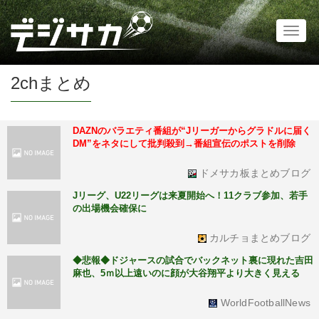
Toggl
naviga
2chまとめ
DAZNのバラエティ番組が“Jリーガーからグラドルに届く
DM”をネタにして批判殺到→番組宣伝のポストを削除
ドメサカ板まとめブログ
Jリーグ、U22リーグは来夏開始へ！11クラブ参加、若手
の出場機会確保に
カルチョまとめブログ
◆悲報◆ドジャースの試合でバックネット裏に現れた吉田
麻也、5ｍ以上遠いのに顔が大谷翔平より大きく見える
WorldFootballNews