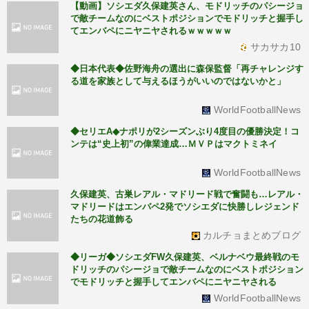
【動画】ソシエダ久保建英さん、モドリッチのパシージョ
で敵チームなのにベストポジションでモドリッチと握手し
てエンバペにニヤニヤされるｗｗｗｗｗ
サカサカ10
◆日本代表◆佐野海舟の選出に森保監督「再チャレンジす
る道を家族として与えるほうがいいのではないかと」
WorldFootballNews
◆セリエA◆ナポリが2シーズンぶり4度目の優勝決定！コ
ンテは“史上初”の偉業達成…ＭＶＰはマクトミネイ
WorldFootballNews
久保建英、古巣レアル・マドリード戦で奮闘も…レアル・
マドリードはエンバペ2発でソシエダに快勝しレジェンド
たちの花道飾る
カルチョまとめブログ
◆リーガ◆ソシエダFW久保建英、ベルナベウ最終戦のモ
ドリッチのパシージョで敵チームなのにベストポジション
でモドリッチと握手してエンバペにニヤニヤされる
WorldFootballNews