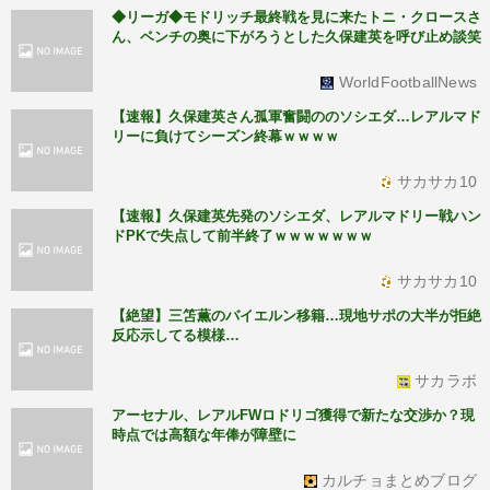
◆リーガ◆モドリッチ最終戦を見に来たトニ・クロースさ
ん、ベンチの奥に下がろうとした久保建英を呼び止め談笑
WorldFootballNews
【速報】久保建英さん孤軍奮闘ののソシエダ…レアルマド
リーに負けてシーズン終幕ｗｗｗｗ
サカサカ10
【速報】久保建英先発のソシエダ、レアルマドリー戦ハン
ドPKで失点して前半終了ｗｗｗｗｗｗｗ
サカサカ10
【絶望】三笘薫のバイエルン移籍…現地サポの大半が拒絶
反応示してる模様…
サカラボ
アーセナル、レアルFWロドリゴ獲得で新たな交渉か？現
時点では高額な年俸が障壁に
カルチョまとめブログ