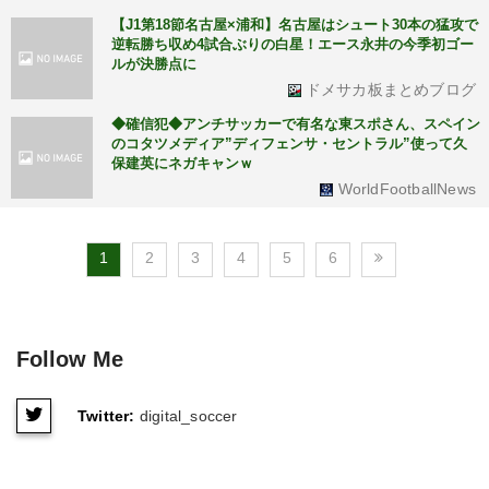
【J1第18節名古屋×浦和】名古屋はシュート30本の猛攻で
逆転勝ち収め4試合ぶりの白星！エース永井の今季初ゴー
ルが決勝点に
ドメサカ板まとめブログ
◆確信犯◆アンチサッカーで有名な東スポさん、スペイン
のコタツメディア”ディフェンサ・セントラル”使って久
保建英にネガキャンｗ
WorldFootballNews
1
2
3
4
5
6
Follow Me
Twitter:
digital_soccer