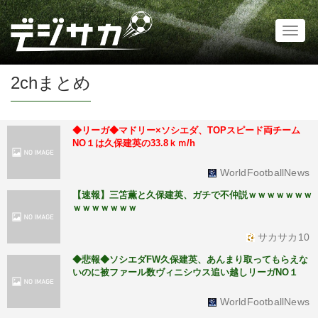
Toggl
naviga
2chまとめ
◆リーガ◆マドリー×ソシエダ、TOPスピード両チーム
NO１は久保建英の33.8ｋｍ/h
WorldFootballNews
【速報】三笘薫と久保建英、ガチで不仲説ｗｗｗｗｗｗｗ
ｗｗｗｗｗｗｗ
サカサカ10
◆悲報◆ソシエダFW久保建英、あんまり取ってもらえな
いのに被ファール数ヴィニシウス追い越しリーガNO１
WorldFootballNews