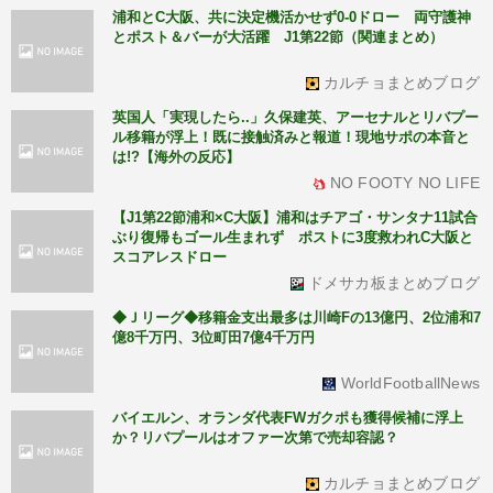
浦和とC大阪、共に決定機活かせず0-0ドロー 両守護神
とポスト＆バーが大活躍 J1第22節（関連まとめ）
カルチョまとめブログ
英国人「実現したら..」久保建英、アーセナルとリバプー
ル移籍が浮上！既に接触済みと報道！現地サポの本音と
は!?【海外の反応】
NO FOOTY NO LIFE
【J1第22節浦和×C大阪】浦和はチアゴ・サンタナ11試合
ぶり復帰もゴール生まれず ポストに3度救われC大阪と
スコアレスドロー
ドメサカ板まとめブログ
◆Ｊリーグ◆移籍金支出最多は川崎Fの13億円、2位浦和7
億8千万円、3位町田7億4千万円
WorldFootballNews
バイエルン、オランダ代表FWガクポも獲得候補に浮上
か？リバプールはオファー次第で売却容認？
カルチョまとめブログ