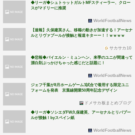
◆リーガ◆シュトゥットガルトMFスティーラー、クロー
スがマドリーに推奨
WorldFootballNews
【速報】久保建英さん、移籍の動きが加速する！アーセナ
ルとリヴァプールが接触と報道キターー！！ｗｗｗｗ
サカサカ10
◆悲報◆バイエルン・ミュンヘン、来季のユニが間違って
漂白剤ぶっかけちゃった感じだと話題に！
WorldFootballNews
ジェフ千葉が8月ホームゲーム3試合で着用する限定ユニ
フォームを発表 京葉線開業50周年記念デザイン
ドメサカ板まとめブログ
◆リーガ◆ソシエダFW久保建英、アーセナルとリバプー
ルが接触！byスペイン紙
WorldFootballNews