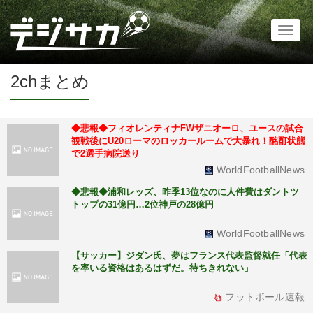
Toggl
naviga
2chまとめ
◆悲報◆フィオレンティナFWザニオーロ、ユースの試合
観戦後にU20ローマのロッカールームで大暴れ！酩酊状態
で2選手病院送り
WorldFootballNews
◆悲報◆浦和レッズ、昨季13位なのに人件費はダントツ
トップの31億円…2位神戸の28億円
WorldFootballNews
【サッカー】ジダン氏、夢はフランス代表監督就任「代表
を率いる資格はあるはずだ。待ちきれない」
フットボール速報