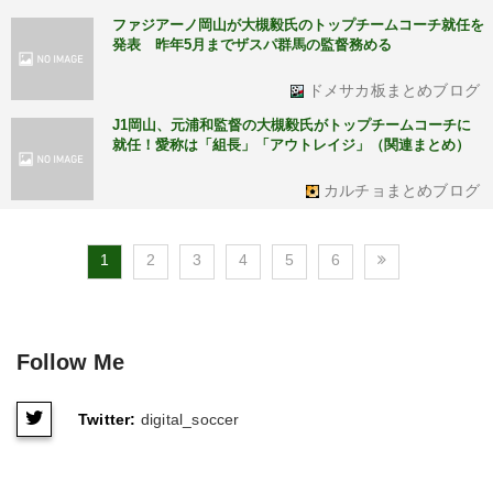
ファジアーノ岡山が大槻毅氏のトップチームコーチ就任を
発表 昨年5月までザスパ群馬の監督務める
ドメサカ板まとめブログ
J1岡山、元浦和監督の大槻毅氏がトップチームコーチに
就任！愛称は「組長」「アウトレイジ」（関連まとめ）
カルチョまとめブログ
1
2
3
4
5
6
Follow Me
Twitter:
digital_soccer