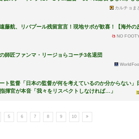
カルチョま
遠藤航、リバプール残留宣言！現地サポが歓喜！【海外の
NO FOOTY
の師匠ファンマ・リージョらコーチ3名退団
WorldFoo
ート監督「日本の監督が何を考えているのか分からない」
表指揮官が本音「我々をリスペクトしなければ…」
5
6
7
8
9
10