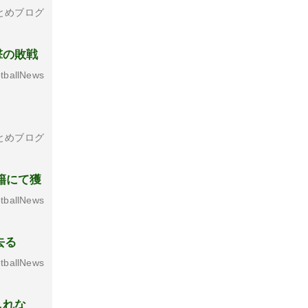
とめブログ
撃の敗戦
tballNews
とめブログ
籍にて獲
tballNews
去る
tballNews
しれな