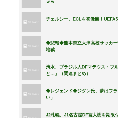
ｗｗ
チェルシー、ECLを初優勝！UEFA
◆悲報◆熊本県立大津高校サッカー
地裁
清水、ブラジル人DFマテウス・ブ
と…」（関連まとめ）
◆レジェンド◆ジダン氏、夢はフラ
い」
J2札幌、J1名古屋DF宮大樹を期