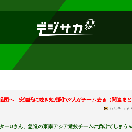
お知らせ :
表示設定機能を追加しまし
撃退団へ…安達氏に続き短期間で2人がチーム去る（関連ま
カルチョま
ターUさん、急造の東南アジア選抜チームに負けてしまう