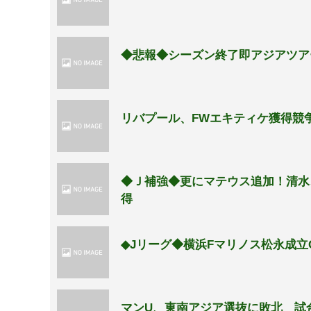
◆悲報◆シーズン終了即アジアツア
リバプール、FWエキティケ獲得競
◆Ｊ補強◆更にマテウス追加！清水
得
◆Jリーグ◆横浜Fマリノス松永成
マンU、東南アジア選抜に敗北 試