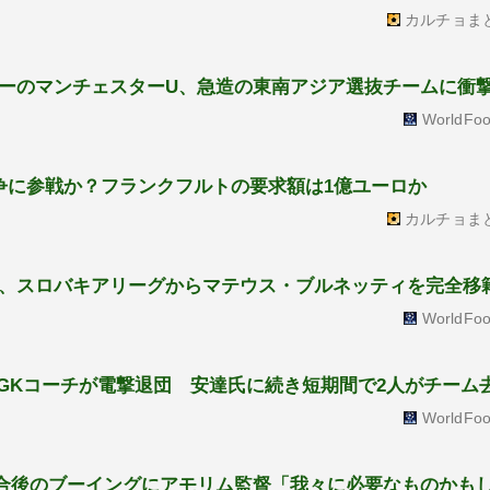
カルチョま
ーのマンチェスターU、急造の東南アジア選抜チームに衝
WorldFoo
争に参戦か？フランクフルトの要求額は1億ユーロか
カルチョま
、スロバキアリーグからマテウス・ブルネッティを完全移
WorldFoo
立GKコーチが電撃退団 安達氏に続き短期間で2人がチーム
WorldFoo
合後のブーイングにアモリム監督「我々に必要なものかも