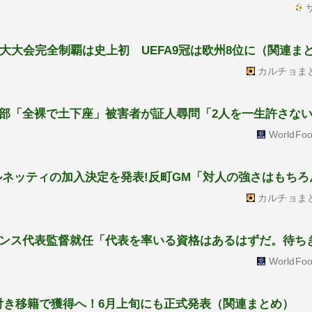
サ
5大大会完全制覇は史上初 UEFA9冠は欧州8位に（関連ま
カルチョま
部「全裸で土下座」被害者が証人尋問「2人を一生許さな
WorldFoo
ルネッティの加入決定を発表!反町GM「対人の強さはもちろ
カルチョま
ンス代表監督就任「代表を率いる資格はあるはずだ。待ち
WorldFoo
限付き移籍で獲得へ！6月上旬にも正式発表（関連まとめ）