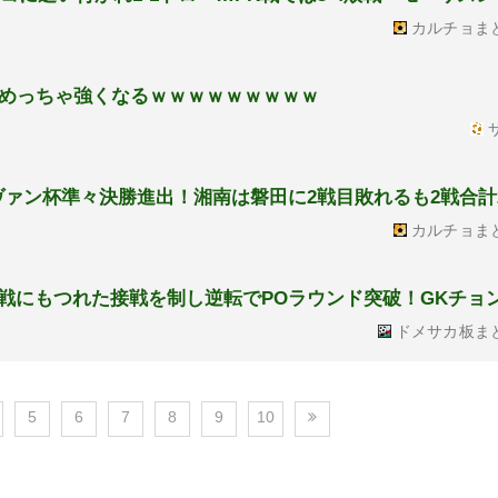
カルチョま
めっちゃ強くなるｗｗｗｗｗｗｗｗｗ
サ
ァン杯準々決勝進出！湘南は磐田に2戦目敗れるも2戦合計2
カルチョま
K戦にもつれた接戦を制し逆転でPOラウンド突破！GKチョ
ドメサカ板ま
5
6
7
8
9
10