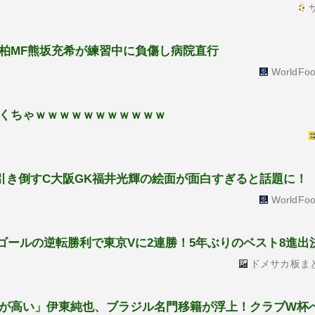
サ
柏MF熊坂充希が練習中に負傷し病院直行
WorldFoo
くちゃｗｗｗｗｗｗｗｗｗｗｗ
ら引き倒すC大阪GK福井光輝の絵面が面白すぎると話題に！
WorldFoo
ゴールの逆転勝利で東京Vに2連勝！5年ぶりのベスト8進出
ドメサカ板ま
が高い」伊東純也、ブラジル名門移籍が浮上！クラブW杯