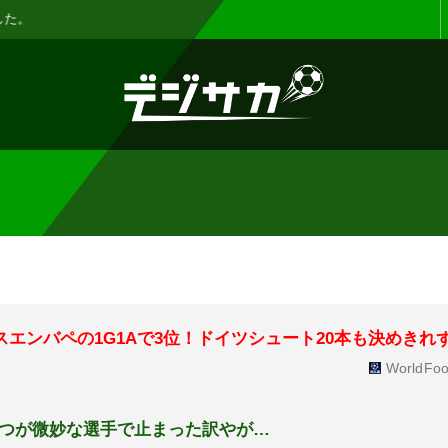
お知らせ :
表示設定機能を追加しまし
スエンバペの1G1Aで3位！ドイツシュート20本も決めきれ
WorldFoo
つが微妙な選手で止まった訳やが…