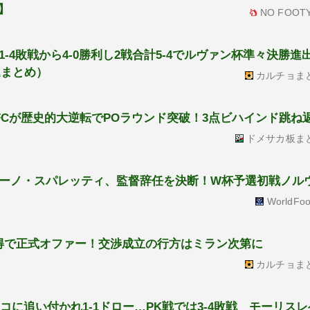
】
NO FOOTY
-4敗戦から4-0勝利し2戦合計5-4でルヴァン杯準々決勝進
連まとめ）
カルチョま
FCが歴史的大逆転でPOラウンド突破！3点ビハインド跳ね
ドメサカ板ま
ーノ・スパレッティ、監督辞任を決断！W杯予選初戦ノル
WorldFoo
得で正式オファー！交渉成立の行方はミラン次第に
カルチョま
コに追い付かれ1-1ドロー…PK戦では3-4敗戦 モーリス