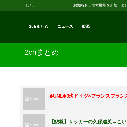
お知らせ :
検索機能を追加しました。
2chまとめ
ニュース
動画
2chまとめ
◆UNL◆3決ドイツ×フランスフラン
【悲報】サッカーの久保建英←こい