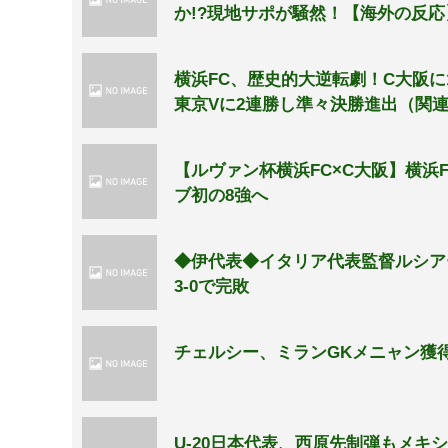
か!?現地サポが騒然！【海外の反応
横浜FC、歴史的大逆転劇！C大阪に1
東京Vに2連勝し準々決勝進出（関
【ルヴァン杯横浜FC×C大阪】横浜
ブ初の8強へ
◆伊代表◆イタリア代表監督ルシア
3-0で完敗
チェルシー、ミランGKメニャン獲
U-20日本代表、西原先制弾もメキシ