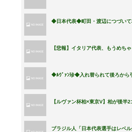
◆日本代表◆町田・渡辺につづいて
【悲報】イタリア代表、もうめちゃ
◆ﾙｳﾞｧﾝ珍◆入れ替られて後ろか
【ルヴァン杯柏×東京V】柏が後半2
ブラジル人「日本代表選手はレベル