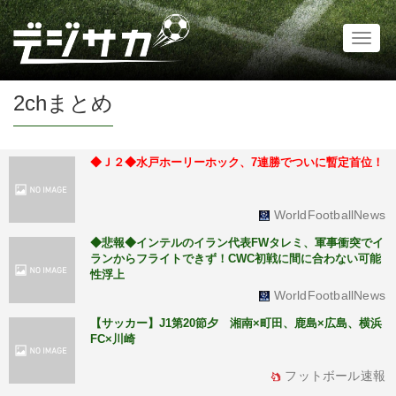
Toggl
naviga
2chまとめ
◆Ｊ２◆水戸ホーリーホック、7連勝でついに暫定首位！
WorldFootballNews
◆悲報◆インテルのイラン代表FWタレミ、軍事衝突でイ
ランからフライトできず！CWC初戦に間に合わない可能
性浮上
WorldFootballNews
【サッカー】J1第20節夕 湘南×町田、鹿島×広島、横浜
FC×川崎
フットボール速報