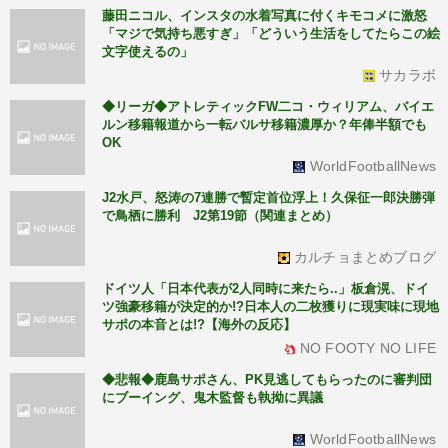
藤田ニコル、インスタの水着写真に付くキモコメに激怒
「マジで気持ち悪すぎ」「どういう生活をしてたらこの絵
文字使えるの」
サカラボ
◆リーガ◆アトレティックFW二コ・ウィリアム、バイエ
ルン移籍報道から一転バルサ移籍濃厚か？年俸半額でも
OK
WorldFootballNews
J2水戸、怒涛の7連勝で暫定首位浮上！久保征一郎決勝弾
で鳥栖に勝利 J2第19節（関連まとめ）
カルチョまとめブログ
ドイツ人「日本代表が2人同時に来たら..」板倉滉、ドイ
ツ強豪移籍が決定的か!?日本人の二枚獲りに現実味に現地
サポの本音とは!?【海外の反応】
NO FOOTY NO LIFE
◆悲報◆鹿島サポさん、PK見逃してもらったのに審判団
にブーイング、鬼木監督も執拗に異議
WorldFootballNews