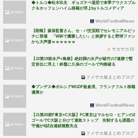
◆トルコ◆松木玖生 ギョズテペ退団で来季アウクスブル
ク＆ホッフェンハイム移籍が浮上byトルコメディア
WorldFootballNews
【朗報】森保監督さん、セ・パ交流戦でセレモニアルピッ
チに登場 「W杯で優勝したい」と挨拶すると野球ファン
から大声援ｗｗｗｗｗｗ
サカサカ10
【J2第19節水戸×鳥栖】絶好調の水戸が破竹の7連勝で暫
定首位に浮上！終盤に久保のゴールで均衡破る
ドメサカ板まとめブログ
◆ブンデス◆ボルシアMGDF板倉滉、フランクフルト移籍
濃厚か
WorldFootballNews
【J1第20節F東京×C大阪】FC東京はマルセロ・ヒアンの2
ゴールでC大阪と分けて連敗ストップ 先制するも課題の
守備が4試合連続複数失点
ドメサカ板まとめブログ