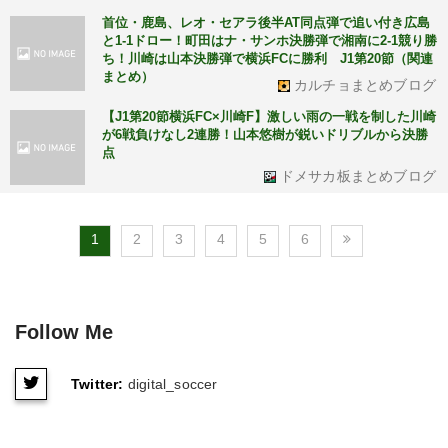
首位・鹿島、レオ・セアラ後半AT同点弾で追い付き広島
と1-1ドロー！町田はナ・サンホ決勝弾で湘南に2-1競り勝
ち！川崎は山本決勝弾で横浜FCに勝利 J1第20節（関連
まとめ）
カルチョまとめブログ
【J1第20節横浜FC×川崎F】激しい雨の一戦を制した川崎
が6戦負けなし2連勝！山本悠樹が鋭いドリブルから決勝
点
ドメサカ板まとめブログ
1
2
3
4
5
6
Follow Me
Twitter:
digital_soccer