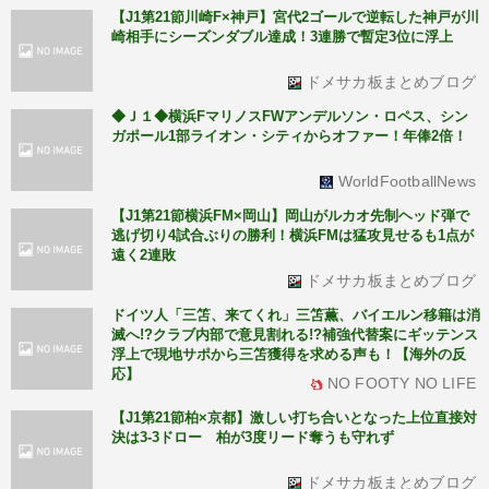
【J1第21節川崎F×神戸】宮代2ゴールで逆転した神戸が川
崎相手にシーズンダブル達成！3連勝で暫定3位に浮上
ドメサカ板まとめブログ
◆Ｊ１◆横浜FマリノスFWアンデルソン・ロペス、シン
ガポール1部ライオン・シティからオファー！年俸2倍！
WorldFootballNews
【J1第21節横浜FM×岡山】岡山がルカオ先制ヘッド弾で
逃げ切り4試合ぶりの勝利！横浜FMは猛攻見せるも1点が
遠く2連敗
ドメサカ板まとめブログ
ドイツ人「三笘、来てくれ」三笘薫、バイエルン移籍は消
滅へ!?クラブ内部で意見割れる!?補強代替案にギッテンス
浮上で現地サポから三笘獲得を求める声も！【海外の反
応】
NO FOOTY NO LIFE
【J1第21節柏×京都】激しい打ち合いとなった上位直接対
決は3-3ドロー 柏が3度リード奪うも守れず
ドメサカ板まとめブログ