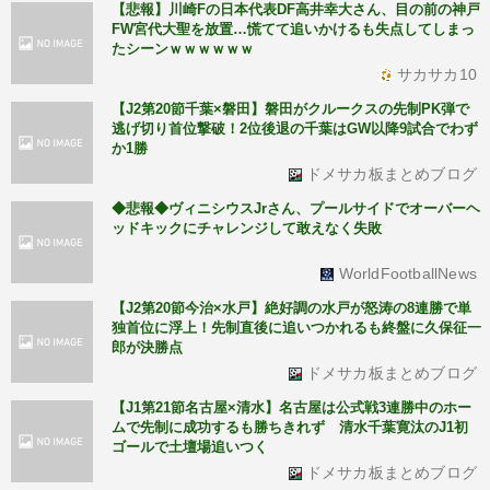
【悲報】川崎Fの日本代表DF高井幸大さん、目の前の神戸
FW宮代大聖を放置…慌てて追いかけるも失点してしまっ
たシーンｗｗｗｗｗｗ
サカサカ10
【J2第20節千葉×磐田】磐田がクルークスの先制PK弾で
逃げ切り首位撃破！2位後退の千葉はGW以降9試合でわず
か1勝
ドメサカ板まとめブログ
◆悲報◆ヴィニシウスJrさん、プールサイドでオーバーヘ
ッドキックにチャレンジして敢えなく失敗
WorldFootballNews
【J2第20節今治×水戸】絶好調の水戸が怒涛の8連勝で単
独首位に浮上！先制直後に追いつかれるも終盤に久保征一
郎が決勝点
ドメサカ板まとめブログ
【J1第21節名古屋×清水】名古屋は公式戦3連勝中のホー
ムで先制に成功するも勝ちきれず 清水千葉寛汰のJ1初
ゴールで土壇場追いつく
ドメサカ板まとめブログ