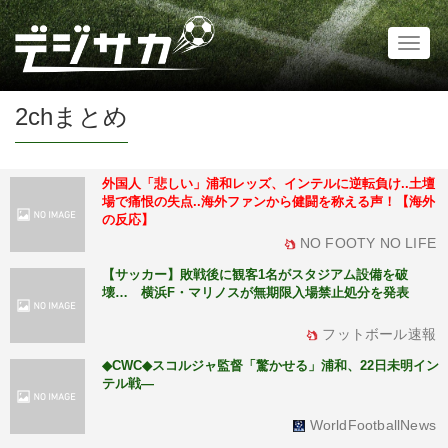
Toggl
naviga
2chまとめ
外国人「悲しい」浦和レッズ、インテルに逆転負け..土壇
場で痛恨の失点..海外ファンから健闘を称える声！【海外
の反応】
NO FOOTY NO LIFE
【サッカー】敗戦後に観客1名がスタジアム設備を破
壊… 横浜F・マリノスが無期限入場禁止処分を発表
フットボール速報
◆CWC◆スコルジャ監督「驚かせる」浦和、22日未明イン
テル戦―
WorldFootballNews