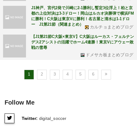
J1神戸、宮代2発で川崎に2-1勝利し暫定3位浮上！柏と京
都の上位対決は3-3ドロー！岡山はルカオ決勝弾で横浜FM
に勝利！C大阪は東京Vに勝利！名古屋と清水は1-1ドロ
ー J1第21節（関連まとめ）
カルチョまとめブログ
【J1第21節C大阪×東京V】C大阪はルーカス・フェルナン
デス2アシストの活躍でホーム4連勝！東京Vにアウェー敗
戦の雪辱
ドメサカ板まとめブログ
1
2
3
4
5
6
Follow Me
Twitter:
digital_soccer