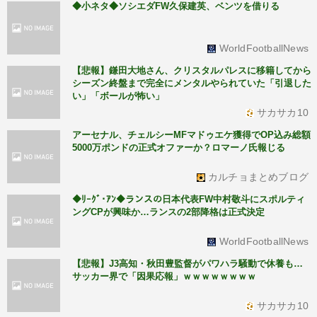
◆小ネタ◆ソシエダFW久保建英、ベンツを借りる
WorldFootballNews
【悲報】鎌田大地さん、クリスタルパレスに移籍してから
シーズン終盤まで完全にメンタルやられていた「引退した
い」「ボールが怖い」
サカサカ10
アーセナル、チェルシーMFマドゥエケ獲得でOP込み総額
5000万ポンドの正式オファーか？ロマーノ氏報じる
カルチョまとめブログ
◆ﾘｰｸﾞ･ｱﾝ◆ランスの日本代表FW中村敬斗にスポルティ
ングCPが興味か…ランスの2部降格は正式決定
WorldFootballNews
【悲報】J3高知・秋田豊監督がパワハラ騒動で休養も…
サッカー界で「因果応報」ｗｗｗｗｗｗｗｗ
サカサカ10