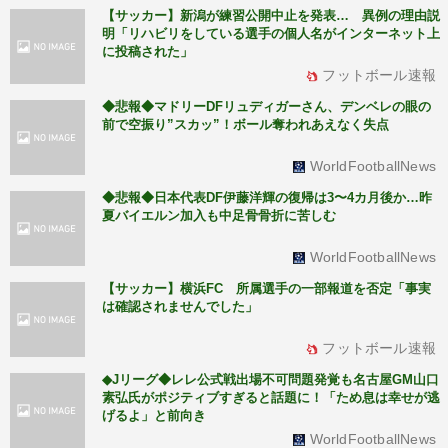
【サッカー】新潟が練習公開中止を発表… 異例の理由説
明「リハビリをしている選手の個人名がインターネット上
に投稿された」
フットボール速報
◆悲報◆マドリーDFリュディガーさん、デンベレの眼の
前で空振り”スカッ”！ボール奪われあえなく失点
WorldFootballNews
◆悲報◆日本代表DF伊藤洋輝の復帰は3〜4カ月後か…昨
夏バイエルン加入も中足骨骨折に苦しむ
WorldFootballNews
【サッカー】横浜FC 所属選手の一部報道を否定「事実
は確認されませんでした」
フットボール速報
◆Jリーグ◆レレ公式戦出場不可問題発覚も名古屋GM山口
素弘氏がポジティブすぎると話題に！「ため息は幸せが逃
げるよ」と前向き
WorldFootballNews