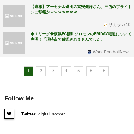
【速報】アーセナル退団の冨安健洋さん、三笘のブライト
ンに移籍かｗｗｗｗｗｗｗ
サカサカ10
◆Ｊリーグ◆横浜FC櫻川ソロモンのFRIDAY報道について
声明！「現時点で確認されませんでした。」
WorldFootballNews
1
2
3
4
5
6
Follow Me
Twitter:
digital_soccer