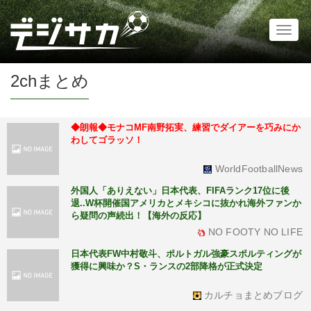
Toggl
naviga
2chまとめ
◆朗報◆モナコMF南野拓実、練習でダイアーを巧みにか
わしてゴラッソ！
WorldFootballNews
外国人「ありえない」日本代表、FIFAランク17位に後
退..W杯開催国アメリカとメキシコに抜かれ海外ファンか
ら疑問の声続出！【海外の反応】
NO FOOTY NO LIFE
日本代表FW中村敬斗、ポルトガル強豪スポルティングが
獲得に興味か？S・ランスの2部降格が正式決定
カルチョまとめブログ