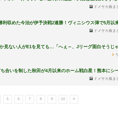
ドメサカ板ま
も勝利収めた今治が伊予決戦2連勝！ヴィニシウス弾で5月以
ドメサカ板ま
か見ない人がE1を見ても…「へぇ～、Jリーグ面白そうじ
サ
で打ち合いを制した秋田が4月以来のホーム戦白星！熊本にシ
ドメサカ板ま
5
6
7
8
9
10