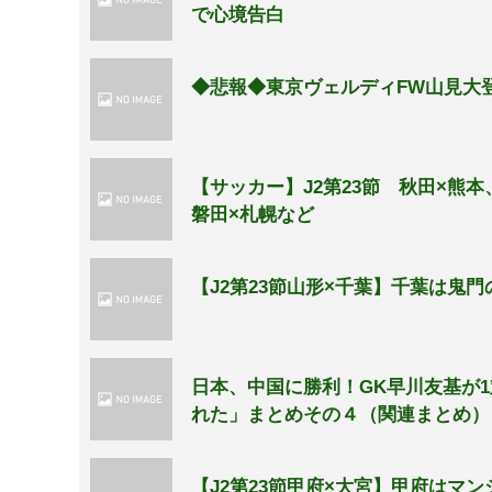
で心境告白
◆悲報◆東京ヴェルディFW山見大
【サッカー】J2第23節 秋田×熊
磐田×札幌など
【J2第23節山形×千葉】千葉は鬼
日本、中国に勝利！GK早川友基が
れた」まとめその４（関連まとめ）
【J2第23節甲府×大宮】甲府はマ