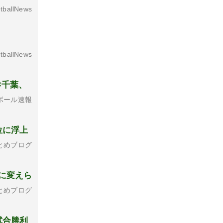
tballNews
tballNews
×千葉、
ボール速報
位に浮上
とめブログ
に変えら
とめブログ
試合勝利