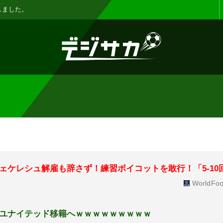
お知らせ :
表示設定機能を追加しまし
ェケレシュ解雇も辞さず！練習ボイコットを敢行！「5-10
WorldFoo
ユナイテッド移籍へｗｗｗｗｗｗｗｗｗ