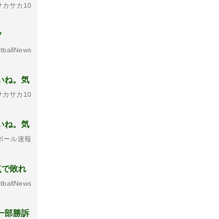
カサカ10
ノ
tballNews
いね。気
カサカ10
いね。気
ボール速報
点で敗れ
tballNews
一部勝訴