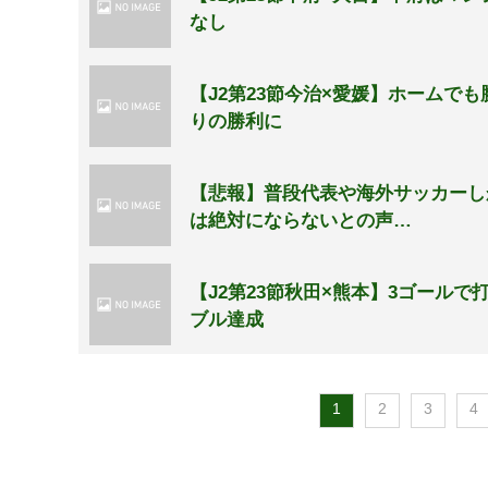
なし
【J2第23節今治×愛媛】ホームで
りの勝利に
【悲報】普段代表や海外サッカーし
は絶対にならないとの声…
【J2第23節秋田×熊本】3ゴール
ブル達成
1
2
3
4