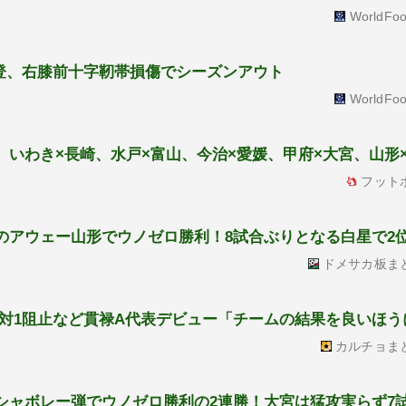
WorldFoo
登、右膝前十字靭帯損傷でシーズンアウト
WorldFoo
本、いわき×長崎、水戸×富山、今治×愛媛、甲府×大宮、山形
フット
門のアウェー山形でウノゼロ勝利！8試合ぶりとなる白星で2
ドメサカ板ま
1対1阻止など貫禄A代表デビュー「チームの結果を良いほう
カルチョま
ンシャボレー弾でウノゼロ勝利の2連勝！大宮は猛攻実らず7