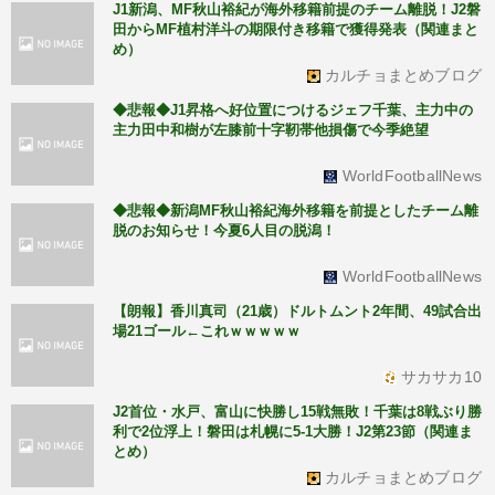
J1新潟、MF秋山裕紀が海外移籍前提のチーム離脱！J2磐
田からMF植村洋斗の期限付き移籍で獲得発表（関連まと
め）
カルチョまとめブログ
◆悲報◆J1昇格へ好位置につけるジェフ千葉、主力中の
主力田中和樹が左膝前十字靭帯他損傷で今季絶望
WorldFootballNews
◆悲報◆新潟MF秋山裕紀海外移籍を前提としたチーム離
脱のお知らせ！今夏6人目の脱潟！
WorldFootballNews
【朗報】香川真司（21歳）ドルトムント2年間、49試合出
場21ゴール←これｗｗｗｗｗ
サカサカ10
J2首位・水戸、富山に快勝し15戦無敗！千葉は8戦ぶり勝
利で2位浮上！磐田は札幌に5-1大勝！J2第23節（関連ま
とめ）
カルチョまとめブログ