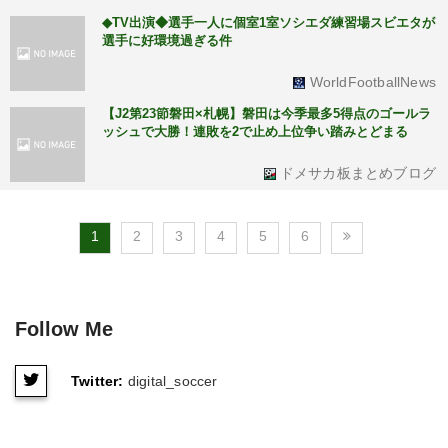
◆TV出演◆選手一人に個室1室ソシエダ練習場スビエタが
選手に好環境過ぎる件
WorldFootballNews
【J2第23節磐田×札幌】磐田は今季最多5得点のゴールラ
ッシュで大勝！連敗を2で止め上位争い踏みとどまる
ドメサカ板まとめブログ
1
2
3
4
5
6
Follow Me
Twitter:
digital_soccer