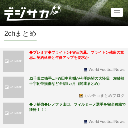
Toggl
naviga
2chまとめ
◆プレミア◆ブライトンFW三笘薫、ブライトン残留の意
思…契約延長と年俸アップを要求か
WorldFootballNews
J2千葉に痛手…FW田中和樹が今季絶望の大怪我 左膝前
十字靭帯損傷など全治8カ月（関連まとめ）
カルチョまとめブログ
◆Ｊ補強◆レノファ山口、フィルミーノ選手を完全移籍で
獲得！！！
WorldFootballNews