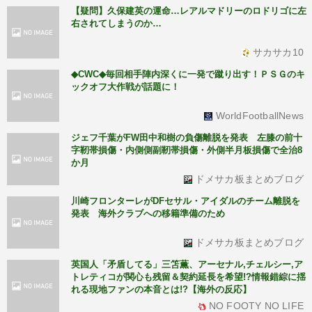
【疑問】久保建英の運命…レアルマドリーのロドリゴに左
右されてしまうのか…
サカサカ10
◆CWC◆毎回相手陣内深くに一発で蹴り出す！ＰＳＧのキ
ックオフ大作戦が話題に！
WorldFootballNews
ジェフ千葉がFW田中和樹の負傷離脱を発表 左膝の前十
字靭帯損傷・内側側副靭帯損傷・外側半月板損傷で全治8
か月
ドメサカ板まとめブログ
川崎フロンターレがDFセサル・アイダルのチーム離脱を
発表 海外クラブへの移籍準備のため
ドメサカ板まとめブログ
英国人「矛盾してる」三笘薫、アーセナル,チェルシー,ア
トレティコが関心も残留＆契約延長を希望!?情報錯綜に揺
れる現地ファンの本音とは!?【海外の反応】
NO FOOTY NO LIFE