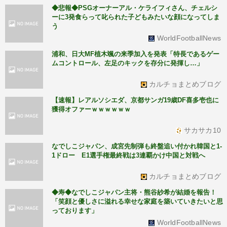
◆悲報◆PSGオーナーアル・ケライフィさん、チェルシ
ーに3発食らって叱られた子どもみたいな顔になってしま
う
WorldFootballNews
浦和、日大MF植木颯の来季加入を発表「特長であるゲー
ムコントロール、左足のキックを存分に発揮し…」
カルチョまとめブログ
【速報】レアルソシエダ、京都サンガ19歳DF喜多壱也に
獲得オファーｗｗｗｗｗｗ
サカサカ10
なでしこジャパン、成宮先制弾も終盤追い付かれ韓国と1-
1ドロー E1選手権最終戦は3連覇かけ中国と対戦へ
カルチョまとめブログ
◆寿◆なでしこジャパン主将・熊谷紗希が結婚を報告！
「笑顔と優しさに溢れる幸せな家庭を築いていきたいと思
っております」
WorldFootballNews