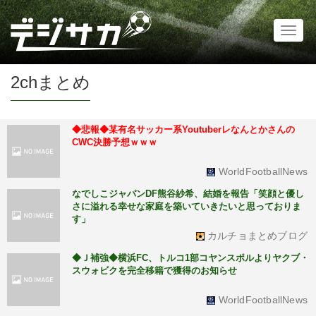
Toggl
naviga
2chまとめ
◆悲報◆某有名サッカー系Youtuberレなんとかさんの
CWC決勝予想ｗｗｗ
WorldFootballNews
なでしこジャパンDF熊谷紗希、結婚を報告「笑顔と優し
さに溢れる幸せな家庭を築いていきたいと思っておりま
す」
カルチョまとめブログ
◆Ｊ補強◆横浜FC、トルコ1部コヤンスポルよりヤクブ・
スウォビクを完全移籍で獲得のお知らせ
WorldFootballNews