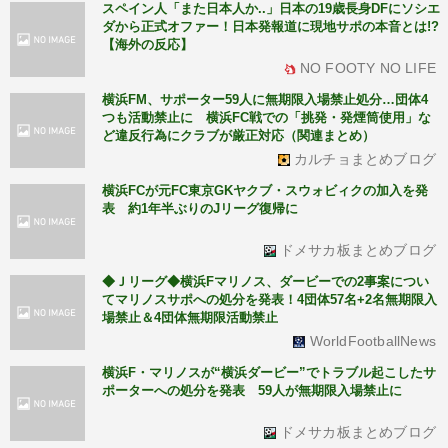
スペイン人「また日本人か..」日本の19歳長身DFにソシエ
ダから正式オファー！日本発報道に現地サポの本音とは!?
【海外の反応】
NO FOOTY NO LIFE
横浜FM、サポーター59人に無期限入場禁止処分…団体4
つも活動禁止に 横浜FC戦での「挑発・発煙筒使用」な
ど違反行為にクラブが厳正対応（関連まとめ）
カルチョまとめブログ
横浜FCが元FC東京GKヤクブ・スウォビィクの加入を発
表 約1年半ぶりのJリーグ復帰に
ドメサカ板まとめブログ
◆Ｊリーグ◆横浜Fマリノス、ダービーでの2事案につい
てマリノスサポへの処分を発表！4団体57名+2名無期限入
場禁止＆4団体無期限活動禁止
WorldFootballNews
横浜F・マリノスが“横浜ダービー”でトラブル起こしたサ
ポーターへの処分を発表 59人が無期限入場禁止に
ドメサカ板まとめブログ