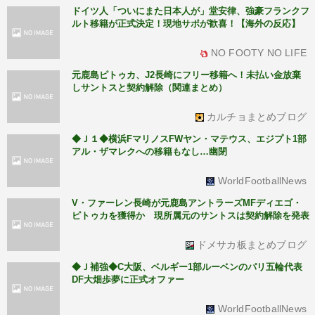
ドイツ人「ついにまた日本人が」堂安律、強豪フランクフ
ルト移籍が正式決定！現地サポが歓喜！【海外の反応】
NO FOOTY NO LIFE
元鹿島ピトゥカ、J2長崎にフリー移籍へ！未払い金放棄
しサントスと契約解除（関連まとめ）
カルチョまとめブログ
◆Ｊ１◆横浜FマリノスFWヤン・マテウス、エジプト1部
アル・ザマレクへの移籍もなし…幽閉
WorldFootballNews
V・ファーレン長崎が元鹿島アントラーズMFディエゴ・
ピトゥカを獲得か 現所属元のサントスは契約解除を発表
ドメサカ板まとめブログ
◆Ｊ補強◆C大阪、ベルギー1部ルーベンのパリ五輪代表
DF大畑歩夢に正式オファー
WorldFootballNews