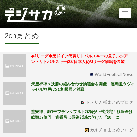
Toggl
naviga
2chまとめ
◆Jリーグ◆元ドイツ代表リトバルスキーの息子ルシア
ン・リトバルスキー(22/日本人)がJリーグ移籍を希望
WorldFootballNews
天皇杯準々決勝の組み合わせ抽選会を開催 連覇狙うヴィ
ッセル神戸はSC相模原と対戦
ドメサカ板まとめブログ
堂安律、独1部フランクフルト移籍が正式決定！移籍金は
総額37億円 背番号は長谷部誠の付けた「20」に
カルチョまとめブログ