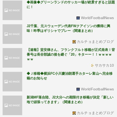
◆画像◆グリーンランドのサッカー場が絶景すぎると話題
に！
WorldFootballNews
J2千葉、元スウェーデン代表FWクアイソンの獲得に興
味！昨季はギリシャでプレー（関連まとめ）
カルチョまとめブログ
【速報】堂安律さん、フランクフルト移籍が正式発表！背
番号は長谷部誠の後を継ぐ「20」キターー！！ｗｗｗｗ
ｗｗ
サカサカ10
◆Ｊ移籍◆横浜FC小川慶治朗選手カターレ富山へ完全移
籍のお知らせ
WorldFootballNews
新潟MF落合陸、J2大分への期限付き移籍が決定「新しい
地で頑張ってきます」（関連まとめ）
カルチョまとめブログ