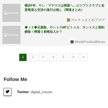
横浜FM、ヤン・マテウスは残留へ…エジプトクラブと合
意報道も交渉の進行は無し（関連まとめ）
カルチョまとめブログ
◆Ｊ２◆元鹿島、サントスMFピトゥカ、サントスと契約
解除！噂通り長崎加入か？
WorldFootballNews
1
2
3
4
5
6
Follow Me
Twitter:
digital_soccer