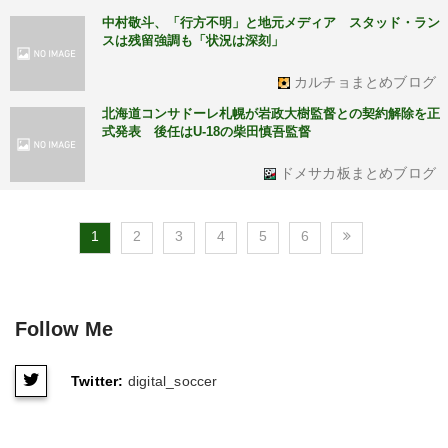
中村敬斗、「行方不明」と地元メディア スタッド・ラン
スは残留強調も「状況は深刻」
カルチョまとめブログ
北海道コンサドーレ札幌が岩政大樹監督との契約解除を正
式発表 後任はU-18の柴田慎吾監督
ドメサカ板まとめブログ
1
2
3
4
5
6
Follow Me
Twitter:
digital_soccer