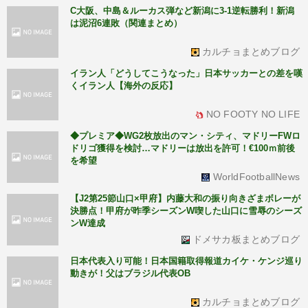
C大阪、中島＆ルーカス弾など新潟に3-1逆転勝利！新潟
は泥沼6連敗（関連まとめ）
カルチョまとめブログ
イラン人「どうしてこうなった」日本サッカーとの差を嘆
くイラン人【海外の反応】
NO FOOTY NO LIFE
◆プレミア◆WG2枚放出のマン・シティ、マドリーFWロ
ドリゴ獲得を検討…マドリーは放出を許可！€100ｍ前後
を希望
WorldFootballNews
【J2第25節山口×甲府】内藤大和の振り向きざまボレーが
決勝点！甲府が昨季シーズンW喫した山口に雪辱のシーズ
ンW達成
ドメサカ板まとめブログ
日本代表入り可能！日本国籍取得報道カイケ・ケンジ巡り
動きが！父はブラジル代表OB
カルチョまとめブログ