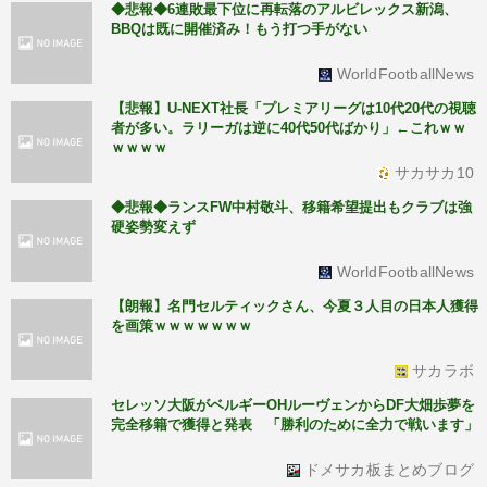
◆悲報◆6連敗最下位に再転落のアルビレックス新潟、
BBQは既に開催済み！もう打つ手がない
WorldFootballNews
【悲報】U-NEXT社長「プレミアリーグは10代20代の視聴
者が多い。ラリーガは逆に40代50代ばかり」←これｗｗ
ｗｗｗｗ
サカサカ10
◆悲報◆ランスFW中村敬斗、移籍希望提出もクラブは強
硬姿勢変えず
WorldFootballNews
【朗報】名門セルティックさん、今夏３人目の日本人獲得
を画策ｗｗｗｗｗｗｗ
サカラボ
セレッソ大阪がベルギーOHルーヴェンからDF大畑歩夢を
完全移籍で獲得と発表 「勝利のために全力で戦います」
ドメサカ板まとめブログ