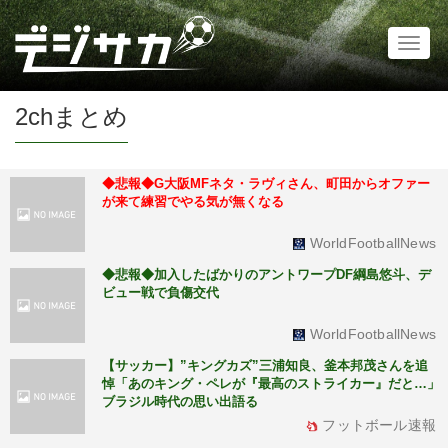
Toggl
naviga
2chまとめ
◆悲報◆G大阪MFネタ・ラヴィさん、町田からオファー
が来て練習でやる気が無くなる
WorldFootballNews
◆悲報◆加入したばかりのアントワープDF綱島悠斗、デ
ビュー戦で負傷交代
WorldFootballNews
【サッカー】”キングカズ”三浦知良、釜本邦茂さんを追
悼「あのキング・ペレが『最高のストライカー』だと…」
ブラジル時代の思い出語る
フットボール速報