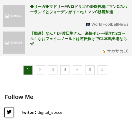
◆リーガ◆マドリーFWロドリゴのSNS投稿にマンCのハ
ーランドとフォーデンがイイね！マンC移籍加速
WorldFootballNews
【動画】なんとDF渡辺剛さん、豪快ボレー弾含む2ゴー
ル！なおフェイエノールトは逆転負けでCL本戦出場なら
ず…
サカサカ10
1
2
3
4
5
6
Follow Me
Twitter:
digital_soccer