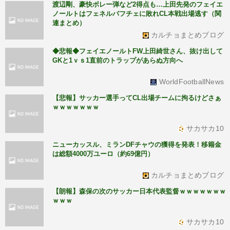
渡辺剛、豪快ボレー弾など2得点も…上田先発のフェイエ
ノールトはフェネルバフチェに敗れCL本戦出場逃す（関
連まとめ）
カルチョまとめブログ
◆悲報◆フェイエノールトFW上田綺世さん、抜け出して
GKと1ｖｓ1直前のトラップがあらぬ方向へ
WorldFootballNews
【悲報】サッカー選手ってCL出場チームに拘るけどさぁ
ｗｗｗｗｗｗｗ
サカサカ10
ニューカッスル、ミランDFチャウの獲得を発表！移籍金
は総額4000万ユーロ（約69億円）
カルチョまとめブログ
【朗報】森保の次のサッカー日本代表監督ｗｗｗｗｗｗｗ
ｗｗｗ
サカサカ10