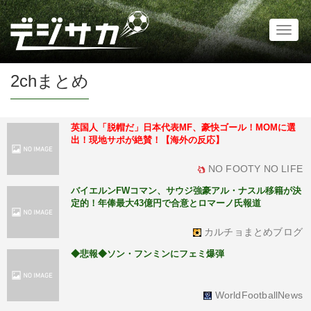
Toggl
naviga
2chまとめ
英国人「脱帽だ」日本代表MF、豪快ゴール！MOMに選
出！現地サポが絶賛！【海外の反応】
NO FOOTY NO LIFE
バイエルンFWコマン、サウジ強豪アル・ナスル移籍が決
定的！年俸最大43億円で合意とロマーノ氏報道
カルチョまとめブログ
◆悲報◆ソン・フンミンにフェミ爆弾
WorldFootballNews