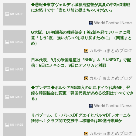
◆悲報◆東京ヴェルディ城福浩監督が真夏の中2日3連戦
にお怒りです「当たり前と捉えちゃいけない」
WorldFootballNews
G大阪、DF初瀬亮の獲得決定！英2部を経てJリーグに帰
還「もう1度、強いガンバを取り戻すために」（関連まと
め）
カルチョまとめブログ
日本代表、9月の米国遠征は『NHK』＆『U-NEXT』で配
信！6日にメキシコ、9日にアメリカと対戦
カルチョまとめブログ
◆ブンデス◆ボルシアMG加入のU-21ドイツ代表MF、登
録を韓国協会に変更「韓国代表が求める役割はすべてでき
る」
WorldFootballNews
リバプール、C・パレスDFグエイとパルマDFレオーニを
獲得へ！クラブ間で交渉中…移籍金は80億円未満か
カルチョまとめブログ