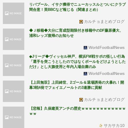
リバプール、イサク獲得でニューカッスルとついにクラブ
間合意！英BBCなど報じる（関連まとめ）
カルチョまとめブログ
◆Ｊ移籍◆大分に育成型期限付き移籍中のDF藤原優大、
浦和レッズ復帰のお知らせ
WorldFootballNews
◆Jリーグ◆ヴィッセル神戸、横浜FM戦サポの怪しい行為
「選手を突こうとしたのではなくボールをどけようとした
だけ」とし大旗使用と年内入場自粛のみ
WorldFootballNews
【上田無双】上田綺世、2ゴール＆退場誘発の大暴れ！開
幕3戦4発でフェイエノールトの3連勝に貢献
カルチョまとめブログ
【悲報】久保建英アンチの歴史ｗｗｗｗｗｗｗｗｗｗｗｗ
ｗｗ
サカサカ10