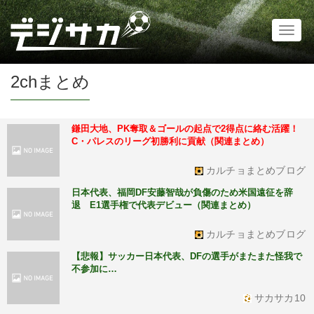
Toggl
naviga
2chまとめ
鎌田大地、PK奪取＆ゴールの起点で2得点に絡む活躍！
C・パレスのリーグ初勝利に貢献（関連まとめ）
カルチョまとめブログ
日本代表、福岡DF安藤智哉が負傷のため米国遠征を辞
退 E1選手権で代表デビュー（関連まとめ）
カルチョまとめブログ
【悲報】サッカー日本代表、DFの選手がまたまた怪我で
不参加に…
サカサカ10