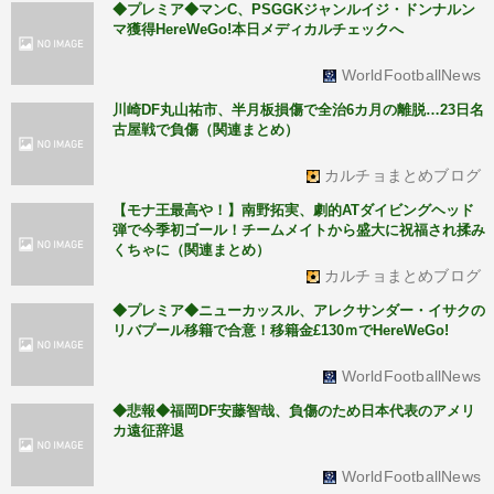
◆プレミア◆マンC、PSGGKジャンルイジ・ドンナルン
マ獲得HereWeGo!本日メディカルチェックへ
WorldFootballNews
川崎DF丸山祐市、半月板損傷で全治6カ月の離脱…23日名
古屋戦で負傷（関連まとめ）
カルチョまとめブログ
【モナ王最高や！】南野拓実、劇的ATダイビングヘッド
弾で今季初ゴール！チームメイトから盛大に祝福され揉み
くちゃに（関連まとめ）
カルチョまとめブログ
◆プレミア◆ニューカッスル、アレクサンダー・イサクの
リバプール移籍で合意！移籍金£130ｍでHereWeGo!
WorldFootballNews
◆悲報◆福岡DF安藤智哉、負傷のため日本代表のアメリ
カ遠征辞退
WorldFootballNews