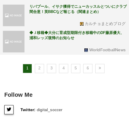
リバプール、イサク獲得でニューカッスルとついにクラブ
間合意！英BBCなど報じる（関連まとめ）
カルチョまとめブログ
◆Ｊ移籍◆大分に育成型期限付き移籍中のDF藤原優大、
浦和レッズ復帰のお知らせ
WorldFootballNews
1
2
3
4
5
6
Follow Me
Twitter:
digital_soccer