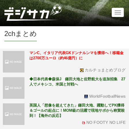
Toggl
naviga
2chまとめ
マンC、イタリア代表GKドンナルンマを獲得へ！移籍金
は2700万ユーロ（約46億円）に
カルチョまとめブログ
◆日本代表◆森保J 鎌田大地と佐野航大を追加招集 27
人でメキシコ、米国と対戦へ
WorldFootballNews
英国人「想像を超えてきた」鎌田大地、躍動してPK獲得
＆ゴールの起点に！MOM級の活躍で現地サポから称賛殺
到！【海外の反応】
NO FOOTY NO LIFE