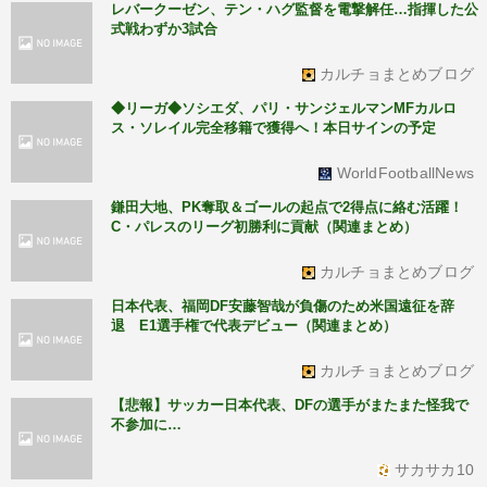
レバークーゼン、テン・ハグ監督を電撃解任…指揮した公
式戦わずか3試合
カルチョまとめブログ
◆リーガ◆ソシエダ、パリ・サンジェルマンMFカルロ
ス・ソレイル完全移籍で獲得へ！本日サインの予定
WorldFootballNews
鎌田大地、PK奪取＆ゴールの起点で2得点に絡む活躍！
C・パレスのリーグ初勝利に貢献（関連まとめ）
カルチョまとめブログ
日本代表、福岡DF安藤智哉が負傷のため米国遠征を辞
退 E1選手権で代表デビュー（関連まとめ）
カルチョまとめブログ
【悲報】サッカー日本代表、DFの選手がまたまた怪我で
不参加に…
サカサカ10