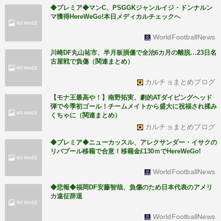
◆プレミア◆マンC、PSGGKジャンルイジ・ドンナルン
マ獲得HereWeGo!本日メディカルチェックへ
WorldFootballNews
川崎DF丸山祐市、半月板損傷で全治6カ月の離脱…23日名
古屋戦で負傷（関連まとめ）
カルチョまとめブログ
【モナ王最高や！】南野拓実、劇的ATダイビングヘッド
弾で今季初ゴール！チームメイトから盛大に祝福され揉み
くちゃに（関連まとめ）
カルチョまとめブログ
◆プレミア◆ニューカッスル、アレクサンダー・イサクの
リバプール移籍で合意！移籍金£130ｍでHereWeGo!
WorldFootballNews
◆悲報◆福岡DF安藤智哉、負傷のため日本代表のアメリ
カ遠征辞退
WorldFootballNews