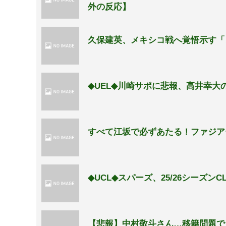
外の反応】
久保建英、メキシコ戦へ覚悟示す「
◆UEL◆川崎サポに悲報、高井幸大
すべて江坂で必ずあたる！ファジア
◆UCL◆スパーズ、25/26シーズ
【悲報】中村敬斗さん…移籍問題で