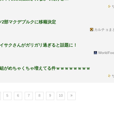
サ
ツ2部マクデブルクに移籍決定
カルチョま
イサクさんがガリガリ過ぎると話題に！
WorldFoo
組がめちゃくちゃ増えてる件ｗｗｗｗｗｗｗｗ
サ
5
6
7
8
9
10