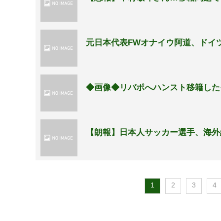
元日本代表FWオナイウ阿道、ドイ
◆画像◆リバポへハンスト移籍した
【朗報】日本人サッカー選手、海外
1
2
3
4