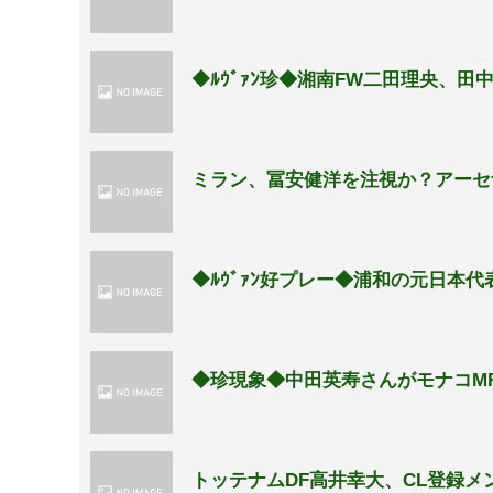
◆ﾙｳﾞｧﾝ珍◆湘南FW二田理央、田
ミラン、冨安健洋を注視か？アーセ
◆ﾙｳﾞｧﾝ好プレー◆浦和の元日本
◆珍現象◆中田英寿さんがモナコM
トッテナムDF高井幸大、CL登録