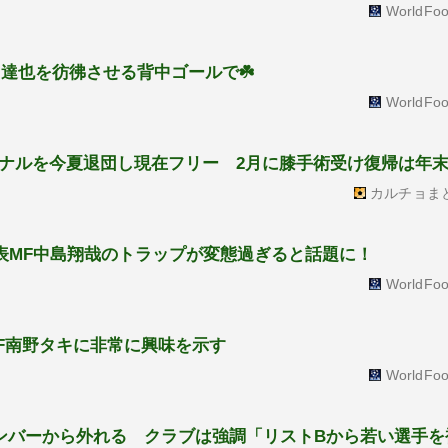
WorldFoo
中達也を彷彿させる背中ゴールで☘️
WorldFoo
ナルを今夏退団し現在フリー 2月に膝手術受け復帰は年
カルチョま
代表MF中島翔哉のトラップが変態過ぎると話題に！
WorldFoo
F南野タキに非常に興味を示す
WorldFoo
メンバーから外れる クラブは強調「リストBから若い選手を