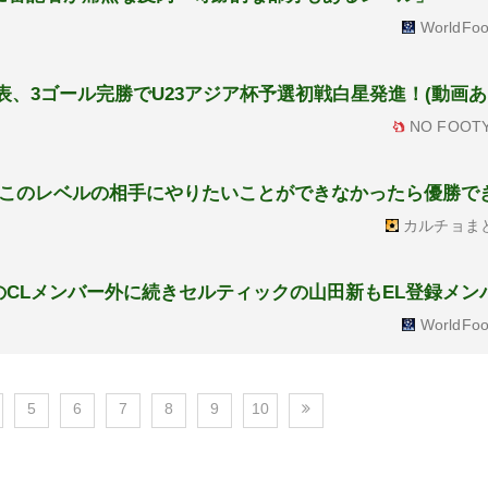
WorldFoo
表、3ゴール完勝でU23アジア杯予選初戦白星発進！(動画あ
NO FOOTY
このレベルの相手にやりたいことができなかったら優勝で
カルチョま
のCLメンバー外に続きセルティックの山田新もEL登録メン
WorldFoo
5
6
7
8
9
10