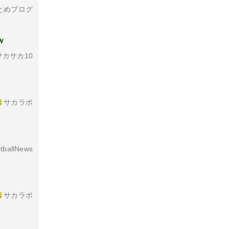
とめブログ
ｗ
カサカ10
サカラボ
tballNews
サカラボ