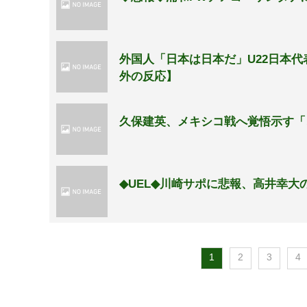
外国人「日本は日本だ」U22日本代
外の反応】
久保建英、メキシコ戦へ覚悟示す「
◆UEL◆川崎サポに悲報、高井幸大
1
2
3
4