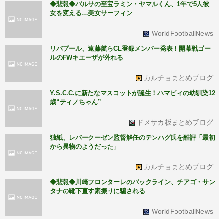
◆悲報◆バルサの至宝ラミン・ヤマルくん、1年で5人彼
女を変える…美女サーフィン
WorldFootballNews
リバプール、遠藤航らCL登録メンバー発表！開幕戦ゴー
ルのFWキエーザが外れる
カルチョまとめブログ
Y.S.C.C.に新たなマスコットが誕生！ハマピィの幼馴染12
歳“ティノちゃん”
ドメサカ板まとめブログ
独紙、レバークーゼン監督解任のテンハグ氏を酷評「最初
から異物のようだった」
カルチョまとめブログ
◆悲報◆川崎フロンターレのバックライン、チアゴ・サン
タナの靴下直す素振りに騙される
WorldFootballNews