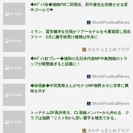
◆ﾙｳﾞｧﾝ珍◆湘南FW二田理央、田中達也を彷彿させる背
中ゴールで☘️
WorldFootballNews
ミラン、冨安健洋を注視か？アーセナルを今夏退団し現在
フリー 2月に膝手術受け復帰は年末に
カルチョまとめブログ
◆ﾙｳﾞｧﾝ好プレー◆浦和の元日本代表MF中島翔哉のトラ
ップが変態過ぎると話題に！
WorldFootballNews
◆珍現象◆中田英寿さんがモナコMF南野タキに非常に興
味を示す
WorldFootballNews
トッテナムDF高井幸大、CL登録メンバーから外れる ク
ラブは強調「リストBから若い選手を補充できる」
カルチョまとめブログ