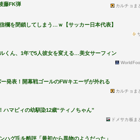
後藤FK弾
カルチョま
信欄を閉鎖してしまう…ｗ【サッカー日本代表】
サ
ルくん、1年で5人彼女を変える…美女サーフィン
WorldFoo
バー発表！開幕戦ゴールのFWキエーザが外れる
カルチョま
生！ハマピィの幼馴染12歳“ティノちゃん”
ドメサカ板ま
ンハグ氏を酷評「最初から異物のようだった」