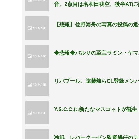
音、2点目は名和田我空、後半ATに
【悲報】佐野海舟の写真の投稿の返
◆悲報◆バルサの至宝ラミン・ヤマ
リバプール、遠藤航らCL登録メン
Y.S.C.C.に新たなマスコットが誕
独紙、レバークーゼン監督解任のテ