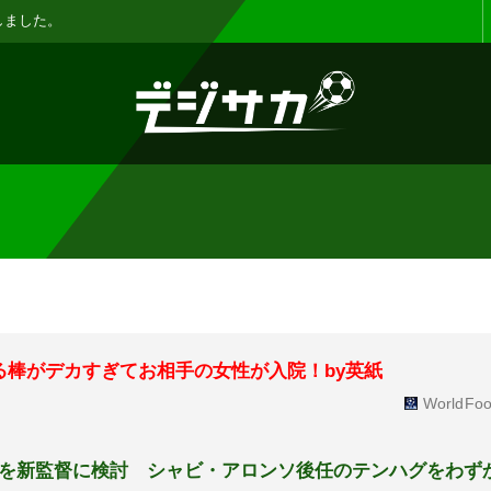
お知らせ :
表示設定機能を追加しまし
る棒がデカすぎてお相手の女性が入院！by英紙
WorldFoo
を新監督に検討 シャビ・アロンソ後任のテンハグをわず