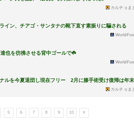
カルチョま
ライン、チアゴ・サンタナの靴下直す素振りに騙される
WorldFoo
中達也を彷彿させる背中ゴールで☘️
WorldFoo
ナルを今夏退団し現在フリー 2月に膝手術受け復帰は年
カルチョま
5
6
7
8
9
10