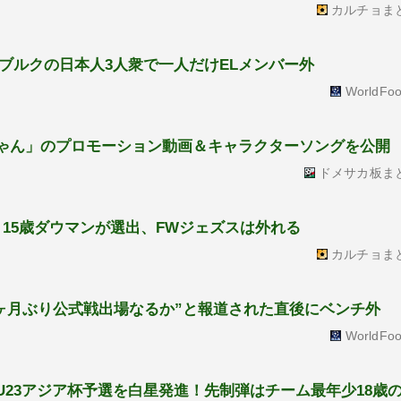
カルチョま
ブルクの日本人3人衆で一人だけELメンバー外
WorldFoo
ィノちゃん」のプロモーション動画＆キャラクターソングを公開
ドメサカ板ま
15歳ダウマンが選出、FWジェズスは外れる
カルチョま
4ヶ月ぶり公式戦出場なるか”と報道された直後にベンチ外
WorldFoo
U23アジア杯予選を白星発進！先制弾はチーム最年少18歳