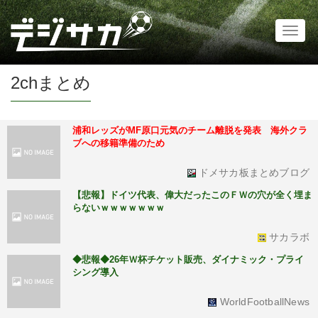
Toggl
naviga
2chまとめ
浦和レッズがMF原口元気のチーム離脱を発表 海外クラ
ブへの移籍準備のため
ドメサカ板まとめブログ
【悲報】ドイツ代表、偉大だったこのＦＷの穴が全く埋ま
らないｗｗｗｗｗｗｗ
サカラボ
◆悲報◆26年Ｗ杯チケット販売、ダイナミック・プライ
シング導入
WorldFootballNews