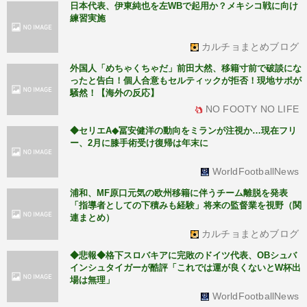
日本代表、伊東純也を左WBで起用か？メキシコ戦に向け
練習実施
カルチョまとめブログ
外国人「めちゃくちゃだ」前田大然、移籍寸前で破談にな
ったと告白！個人合意もセルティックが拒否！現地サポが
騒然！【海外の反応】
NO FOOTY NO LIFE
◆セリエA◆冨安健洋の動向をミランが注視か…現在フリ
ー、2月に膝手術受け復帰は年末に
WorldFootballNews
浦和、MF原口元気の欧州移籍に伴うチーム離脱を発表
「指導者としての下積みも経験」将来の監督業を視野（関
連まとめ）
カルチョまとめブログ
◆悲報◆格下スロバキアに完敗のドイツ代表、OBシュバ
インシュタイガーが酷評「これでは運が良くないとW杯出
場は無理」
WorldFootballNews