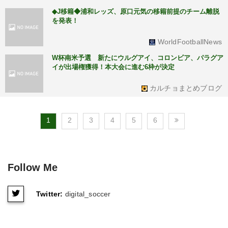
◆J移籍◆浦和レッズ、原口元気の移籍前提のチーム離脱
を発表！
WorldFootballNews
W杯南米予選 新たにウルグアイ、コロンビア、パラグア
イが出場権獲得！本大会に進む6枠が決定
カルチョまとめブログ
1
2
3
4
5
6
Follow Me
Twitter:
digital_soccer