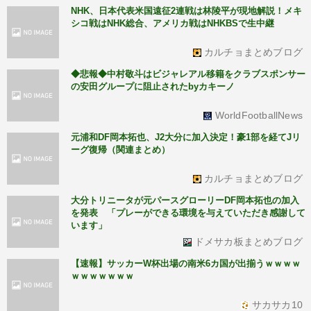
NHK、日本代表米国遠征2連戦は林陵平が現地解説！メキ
シコ戦はNHK総合、アメリカ戦はNHKBSで生中継
カルチョまとめブログ
◆悲報◆中村敬斗はビジャレアル移籍をクラブスポンサー
の安田グループに阻止されたbyカキーノ
WorldFootballNews
元浦和DF岡本拓也、J2大分に加入決定！豪1部を経てJリ
ーグ復帰（関連まとめ）
カルチョまとめブログ
大分トリニータが元パースグローリーDF岡本拓也の加入
を発表 「プレーができる環境を与えていただき感謝して
います」
ドメサカ板まとめブログ
【速報】サッカーW杯出場の南米6カ国が出揃うｗｗｗｗ
ｗｗｗｗｗｗｗ
サカサカ10