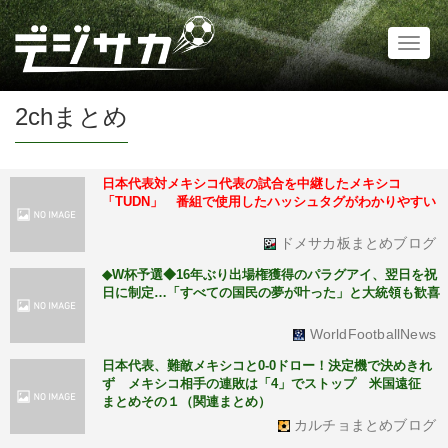
Toggl
naviga
2chまとめ
日本代表対メキシコ代表の試合を中継したメキシコ
「TUDN」 番組で使用したハッシュタグがわかりやすい
ドメサカ板まとめブログ
◆W杯予選◆16年ぶり出場権獲得のパラグアイ、翌日を祝
日に制定…「すべての国民の夢が叶った」と大統領も歓喜
WorldFootballNews
日本代表、難敵メキシコと0-0ドロー！決定機で決めきれ
ず メキシコ相手の連敗は「4」でストップ 米国遠征
まとめその１（関連まとめ）
カルチョまとめブログ