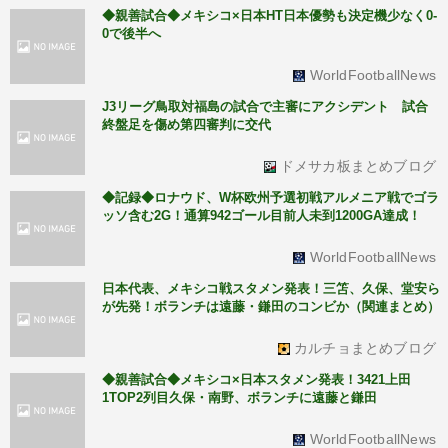
◆親善試合◆メキシコ×日本HT日本優勢も決定機少なく0-
0で後半へ
WorldFootballNews
J3リーグ鳥取対福島の試合で主審にアクシデント 試合
終盤足を傷め第四審判に交代
ドメサカ板まとめブログ
◆記録◆ロナウド、W杯欧州予選初戦アルメニア戦でゴラ
ッソ含む2G！通算942ゴール目前人未到1200GA達成！
WorldFootballNews
日本代表、メキシコ戦スタメン発表！三笘、久保、堂安ら
が先発！ボランチは遠藤・鎌田のコンビか（関連まとめ）
カルチョまとめブログ
◆親善試合◆メキシコ×日本スタメン発表！3421上田
1TOP2列目久保・南野、ボランチに遠藤と鎌田
WorldFootballNews