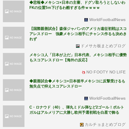
◆悲報◆メキシコ×日本の主審、ドグソ取ろうとしないわ
FKの位置5ｍ下げるわ酷すぎる件ｗｗｗｗ
WorldFootballNews
【国際親善試合】森保ジャパンのアメリカ遠征初戦はスコ
アレスドロー 強豪メキシコ相手にチャンス作るも決めき
れず
ドメサカ板まとめブログ
メキシコ人「日本が上だ」日本代表、メキシコ相手に優勢
もスコアレスドロー【海外の反応】
NO FOOTY NO LIFE
◆親善試合◆メキシコ×日本後半メキシコに反撃受けるも
無失点で抑えスコアレスドロー
WorldFootballNews
C・ロナウド（40）、弾丸ミドル弾など2ゴール！ポルト
ガルはアルメリアに大勝し欧州予選初戦を白星で飾る
カルチョまとめブログ