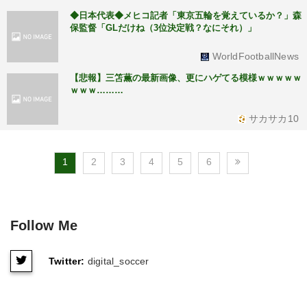
◆日本代表◆メヒコ記者「東京五輪を覚えているか？」森
保監督「GLだけね（3位決定戦？なにそれ）」
WorldFootballNews
【悲報】三笘薫の最新画像、更にハゲてる模様ｗｗｗｗｗ
ｗｗｗ………
サカサカ10
1
2
3
4
5
6
Follow Me
Twitter:
digital_soccer