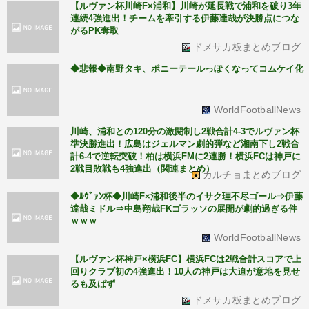
【ルヴァン杯川崎F×浦和】川崎が延長戦で浦和を破り3年
連続4強進出！チームを牽引する伊藤達哉が決勝点につな
がるPK奪取
ドメサカ板まとめブログ
◆悲報◆南野タキ、ポニーテールっぽくなってコムケイ化
WorldFootballNews
川崎、浦和との120分の激闘制し2戦合計4-3でルヴァン杯
準決勝進出！広島はジェルマン劇的弾など湘南下し2戦合
計6-4で逆転突破！柏は横浜FMに2連勝！横浜FCは神戸に
2戦目敗戦も4強進出（関連まとめ）
カルチョまとめブログ
◆ﾙｳﾞｧﾝ杯◆川崎F×浦和後半のイサク理不尽ゴール⇒伊藤
達哉ミドル⇒中島翔哉FKゴラッソの展開が劇的過ぎる件
ｗｗｗ
WorldFootballNews
【ルヴァン杯神戸×横浜FC】横浜FCは2戦合計スコアで上
回りクラブ初の4強進出！10人の神戸は大迫が意地を見せ
るも及ばず
ドメサカ板まとめブログ