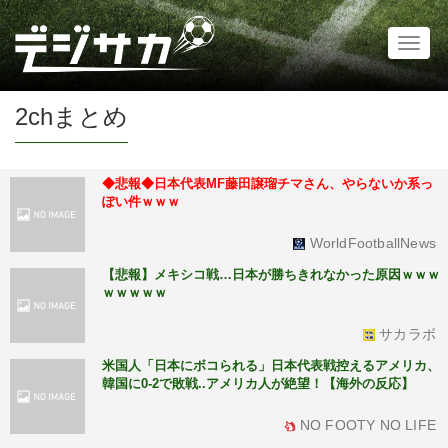
Toggl
naviga
2chまとめ
◆悲報◆日本代表MF藤田譲瑠チマさん、やらないか系っ
ぽい件ｗｗｗ
WorldFootballNews
【悲報】メキシコ戦…日本が勝ちきれなかった原因ｗｗｗ
ｗｗｗｗｗ
サカラボ
米国人「日本にボコられる」日本代表戦控えるアメリカ、
韓国に0-2で敗戦..アメリカ人が絶望！【海外の反応】
NO FOOTY NO LIFE