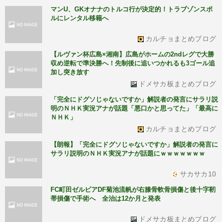
マンU、GKオナナのトルコ行が決定的！トラブゾンスポ
ルにレンタル移籍へ
カルチョまとめブログ
【ルヴァン杯広島×湘南】広島がホームの2ndレグで大勝
収め逆転で準決勝へ！先制後に追いつかれるも3ゴール追
加し突き放す
ドメサカ板まとめブログ
「完全にドグソじゃないですか」解説者の発言にサラリ説
明のＮＨＫ実況アナが話題「悪口かと思ってた」「最高に
ＮＨＫ」
カルチョまとめブログ
【朗報】「完全にドグソじゃないですか」解説者の発言に
サラリ説明のＮＨＫ実況アナが話題にｗｗｗｗｗｗｗ
サカサカ10
FC町田ゼルビアDF菊池流帆が右膝骨軟骨損傷と後十字靭
帯損傷で手術へ 全治は12か月と発表
ドメサカ板まとめブログ