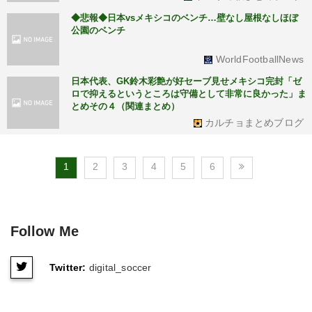
◆悲報◆日本vsメキシコのベンチ…壁なし屋根なしほぼ
公園のベンチ
WorldFootballNews
日本代表、GK鈴木彩艶が好セーブ見せメキシコ完封「ゼ
ロで抑えるというところは守備として非常に良かった」ま
とめその４（関連まとめ）
カルチョまとめブログ
1
2
3
4
5
6
Follow Me
Twitter:
digital_soccer