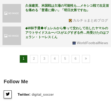
久保建英、米国戦は欠場の可能性も…メキシコ戦で左足首
を痛める「普通に痛い」「明日次第ですね」
カルチョまとめブログ
◆W杯予選◆ギュレルから奪って交わして出したヤマルの
アウトサイドスルーパスがエグすぎる件…尚受けたのはフ
ェラン・トーレスくん
WorldFootballNews
1
2
3
4
5
6
Follow Me
Twitter:
digital_soccer