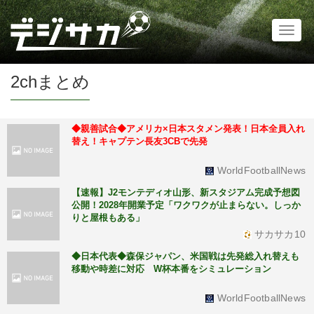
Toggl
naviga
2chまとめ
◆親善試合◆アメリカ×日本スタメン発表！日本全員入れ
替え！キャプテン長友3CBで先発
WorldFootballNews
【速報】J2モンテディオ山形、新スタジアム完成予想図
公開！2028年開業予定「ワクワクが止まらない。しっか
りと屋根もある」
サカサカ10
◆日本代表◆森保ジャパン、米国戦は先発総入れ替えも
移動や時差に対応 W杯本番をシミュレーション
WorldFootballNews