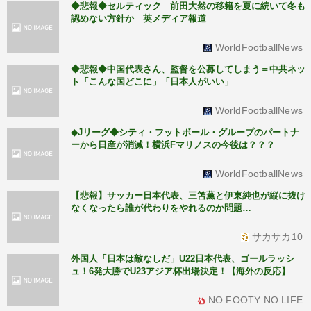
◆悲報◆セルティック 前田大然の移籍を夏に続いて冬も
認めない方針か 英メディア報道
WorldFootballNews
◆悲報◆中国代表さん、監督を公募してしまう＝中共ネッ
ト「こんな国どこに」「日本人がいい」
WorldFootballNews
◆Jリーグ◆シティ・フットボール・グループのパートナ
ーから日産が消滅！横浜Fマリノスの今後は？？？
WorldFootballNews
【悲報】サッカー日本代表、三笘薫と伊東純也が縦に抜け
なくなったら誰が代わりをやれるのか問題…
サカサカ10
外国人「日本は敵なしだ」U22日本代表、ゴールラッシ
ュ！6発大勝でU23アジア杯出場決定！【海外の反応】
NO FOOTY NO LIFE