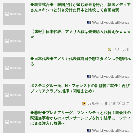
◆親善試合◆「韓国だけが望む結果を得た」韓国メディア
さんメキシコと引き分けた日本と比較して自画自賛
WorldFootballNews
【速報】日本代表、アメリカ戦は先発総入れ替えかｗｗｗ
ｗ
サカラボ
◆日本代表◆アメリカ代表戦前日予想スタメン…予想割れ
る
WorldFootballNews
ポステコグルー氏、N・フォレストの新監督に就任！再び
プレミアクラブを指揮（関連まとめ）
カルチョまとめブログ
◆悲報◆プレミアリーグ、マン・シティと和解！親会社の
関連当事者からのスポンサーシップを許す結果に…シティ
は資金注入し放題へ
WorldFootballNews